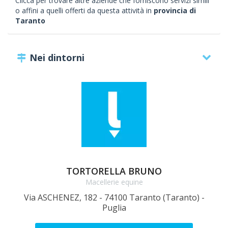
Clicca per trovare altre aziende che forniscono servizi simili
o affini a quelli offerti da questa attività in
provincia di
Taranto
Nei dintorni
TORTORELLA BRUNO
Macellerie equine
Via ASCHENEZ, 182 - 74100 Taranto (Taranto) -
Vi
Puglia