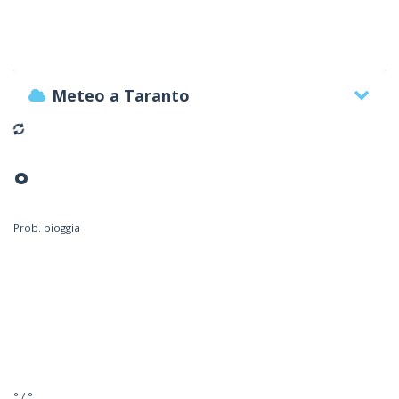
Meteo a Taranto
°
Prob. pioggia
° / °