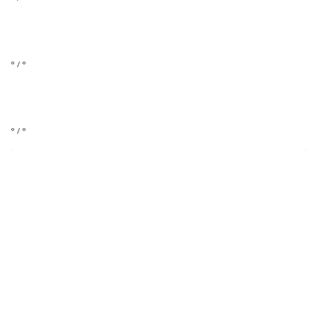
° / °
° / °