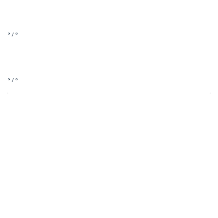
° / °
° / °