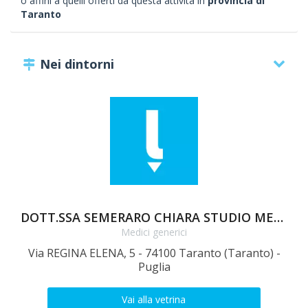
o affini a quelli offerti da questa attività in
provincia di
Taranto
Nei dintorni
DOTT.SSA SEMERARO CHIARA STUDIO MEDICO
Medici generici
Via REGINA ELENA, 5 - 74100 Taranto (Taranto) -
VI
Puglia
Vai alla vetrina