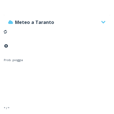
Meteo a Taranto
°
Prob. pioggia
° / °