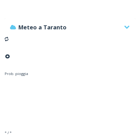
Meteo a Taranto
°
Prob. pioggia
° / °