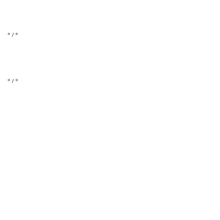
° / °
° / °