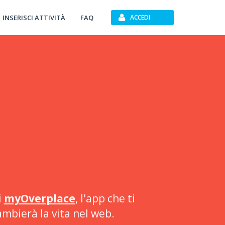
INSERISCI ATTIVITÀ
FAQ
ACCEDI
i
myOverplace
, l'app che ti
ambierà la vita nel web.