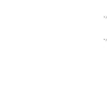
° /
° /