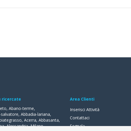
ù ricercate
Area Clienti
reto
,
Abano-terme
,
Inserisci Attività
-salvatore
,
Abbadia-lariana
,
Contattaci
biategrasso
,
Acerra
,
Abbasanta
,
na
,
Alessandria
,
Milano
,
Segnala