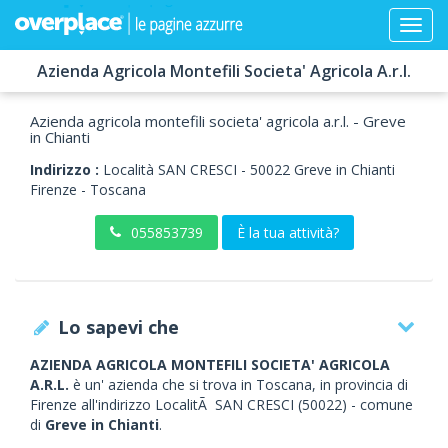
Azienda Agricola Montefili Societa' Agricola A.r.l.
Azienda agricola montefili societa' agricola a.r.l. - Greve
in Chianti
Indirizzo :
Località SAN CRESCI
-
50022
Greve in Chianti
Firenze -
Toscana
055853739
È la tua attività?
Lo sapevi che
AZIENDA AGRICOLA MONTEFILI SOCIETA' AGRICOLA
A.R.L.
è un' azienda che si trova in Toscana, in provincia di
Firenze all'indirizzo LocalitÃ SAN CRESCI (50022) - comune
di
Greve in Chianti
.