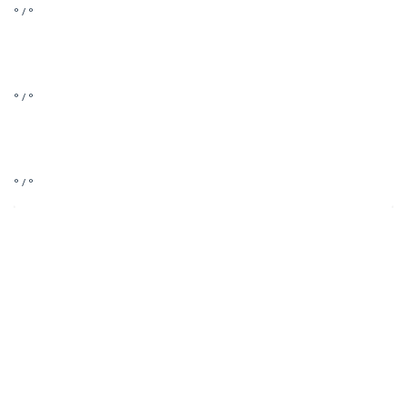
° / °
° / °
° / °