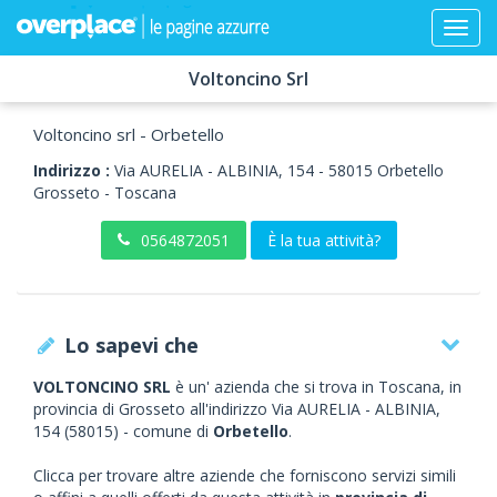
Voltoncino Srl
Voltoncino srl - Orbetello
Indirizzo :
Via AURELIA - ALBINIA, 154
-
58015
Orbetello
Grosseto -
Toscana
0564872051
È la tua attività?
Lo sapevi che
VOLTONCINO SRL
è un' azienda che si trova in Toscana, in
provincia di Grosseto all'indirizzo Via AURELIA - ALBINIA,
154 (58015) - comune di
Orbetello
.
Clicca per trovare altre aziende che forniscono servizi simili