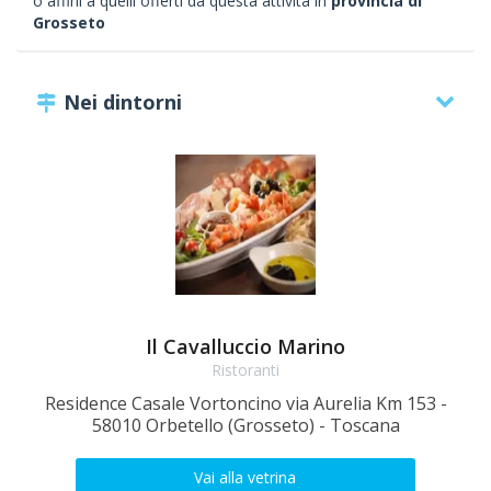
o affini a quelli offerti da questa attività in
provincia di
Grosseto
Nei dintorni
Il Cavalluccio Marino
Ristoranti
Residence Casale Vortoncino via Aurelia Km 153 -
Vi
58010 Orbetello (Grosseto) - Toscana
Vai alla vetrina