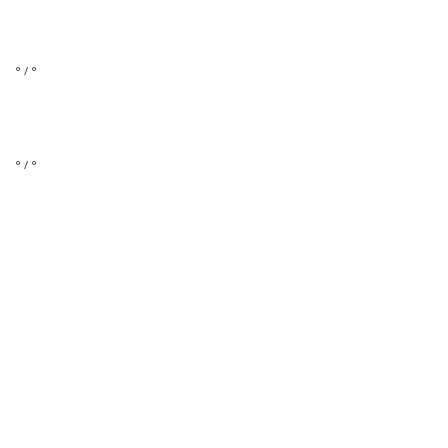
° / °
° / °