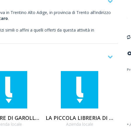
va in Trentino Alto Adige, in provincia di Trento all'indirizzo
taro
.
 simili o affini a quelli offerti da questa attività in
Pr
GIEMMETRE DI GAROLLO MARTA _ C. SNC
LA PICCOLA LIBRERIA DI BALDISSERA GIOVANNA E ORLANDI LISA SNC
D
ienda locale
Azienda locale
° /