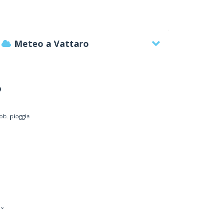
Meteo a Vattaro
°
ob. pioggia
EMATTE' FRANCO
Azienda locale
 °