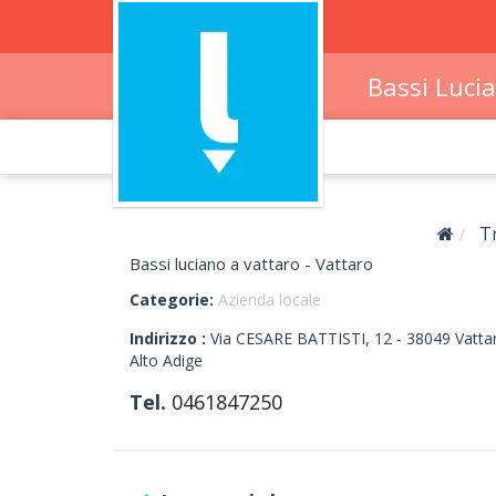
Bassi Luci
T
Bassi luciano a vattaro - Vattaro
Categorie:
Azienda locale
Indirizzo :
Via CESARE BATTISTI, 12
-
38049
Vatta
Alto Adige
Tel.
0461847250