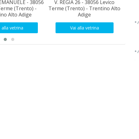
EMANUELE - 38056
V. REGIA 26 - 38056 Levico
Vi
Terme (Trento) -
Terme (Trento) - Trentino Alto
Vig
ino Alto Adige
Adige
° /
 alla vetrina
Vai alla vetrina
° /