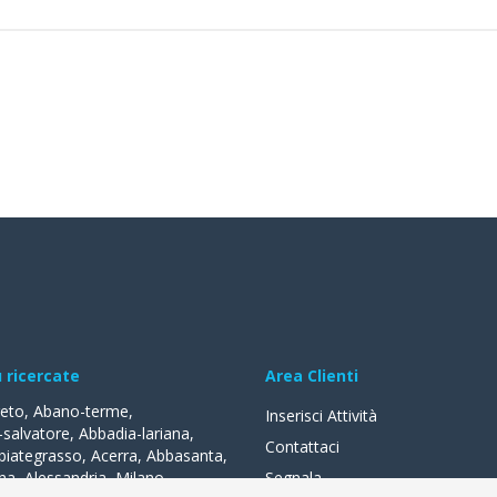
ù ricercate
Area Clienti
reto
,
Abano-terme
,
Inserisci Attività
-salvatore
,
Abbadia-lariana
,
Contattaci
biategrasso
,
Acerra
,
Abbasanta
,
na
,
Alessandria
,
Milano
,
Segnala