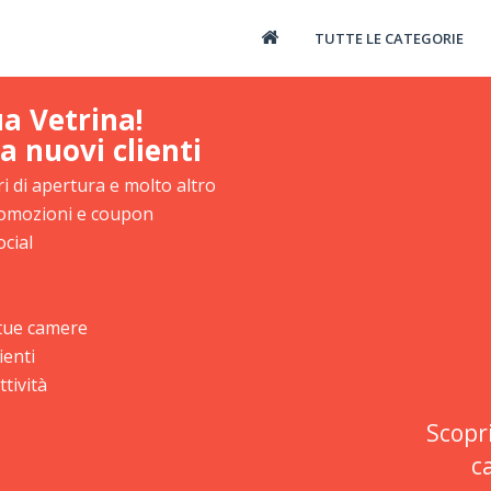
TUTTE LE CATEGORIE
ua Vetrina!
a nuovi clienti
i di apertura e molto altro
promozioni e coupon
ocial
e tue camere
ienti
tività
Scopr
c