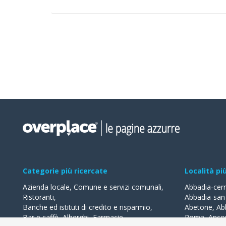
Categorie più ricercate
Località pi
Azienda locale
,
Comune e servizi comunali
,
Abbadia-cer
Ristoranti
,
Abbadia-san
Banche ed istituti di credito e risparmio
,
Abetone
,
Ab
Bar e caffè
,
Alberghi
,
Farmacie
,
Roma
,
Anco