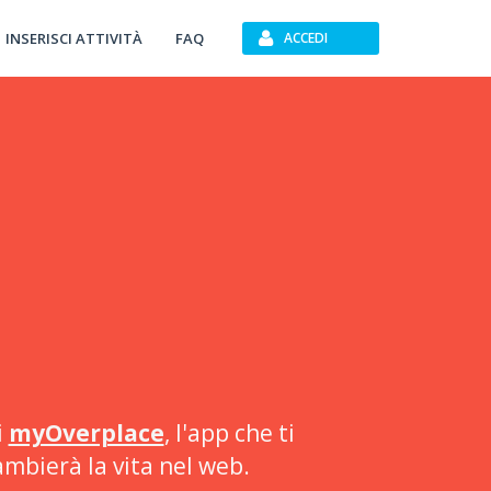
INSERISCI ATTIVITÀ
FAQ
ACCEDI
i
myOverplace
, l'app che ti
ambierà la vita nel web.