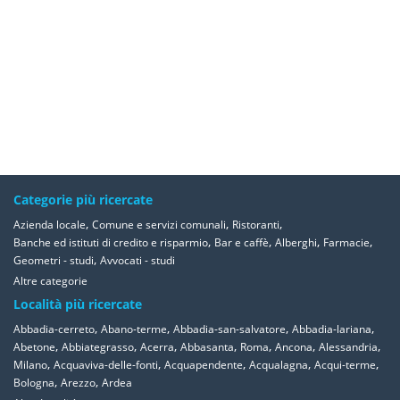
Categorie più ricercate
,
,
,
Azienda locale
Comune e servizi comunali
Ristoranti
,
,
,
,
Banche ed istituti di credito e risparmio
Bar e caffè
Alberghi
Farmacie
,
Geometri - studi
Avvocati - studi
Altre categorie
Località più ricercate
,
,
,
,
Abbadia-cerreto
Abano-terme
Abbadia-san-salvatore
Abbadia-lariana
,
,
,
,
,
,
,
Abetone
Abbiategrasso
Acerra
Abbasanta
Roma
Ancona
Alessandria
,
,
,
,
,
Milano
Acquaviva-delle-fonti
Acquapendente
Acqualagna
Acqui-terme
,
,
Bologna
Arezzo
Ardea