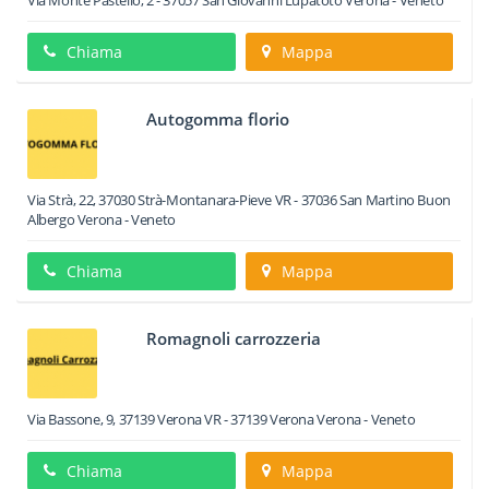
Via Monte Pastello, 2
-
37057
San Giovanni Lupatoto
Verona -
Veneto
Chiama
Mappa
Autogomma florio
Via Strà, 22, 37030 Strà-Montanara-Pieve VR
-
37036
San Martino Buon
Albergo
Verona -
Veneto
Chiama
Mappa
Romagnoli carrozzeria
Via Bassone, 9, 37139 Verona VR
-
37139
Verona
Verona -
Veneto
Chiama
Mappa