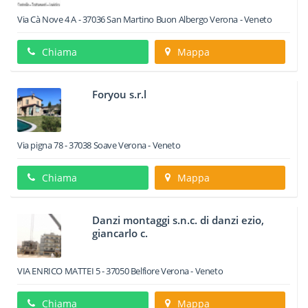
Via Cà Nove 4 A
-
37036
San Martino Buon Albergo
Verona -
Veneto
Chiama
Mappa
Foryou s.r.l
Via pigna 78
-
37038
Soave
Verona -
Veneto
Chiama
Mappa
Danzi montaggi s.n.c. di danzi ezio,
giancarlo c.
VIA ENRICO MATTEI 5
-
37050
Belfiore
Verona -
Veneto
Chiama
Mappa