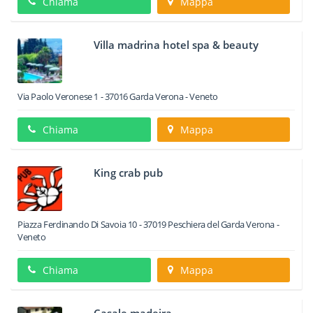
Chiama
Mappa
Villa madrina hotel spa & beauty
Via Paolo Veronese 1
-
37016
Garda
Verona -
Veneto
Chiama
Mappa
King crab pub
Piazza Ferdinando Di Savoia 10
-
37019
Peschiera del Garda
Verona -
Veneto
Chiama
Mappa