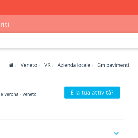
nti
Veneto
VR
Azienda locale
Gm pavimenti
È la tua attività?
se
Verona -
Veneto