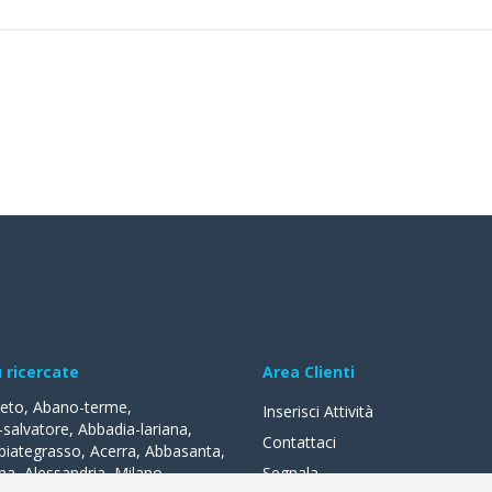
ù ricercate
Area Clienti
reto
,
Abano-terme
,
Inserisci Attività
-salvatore
,
Abbadia-lariana
,
Contattaci
biategrasso
,
Acerra
,
Abbasanta
,
na
,
Alessandria
,
Milano
,
Segnala