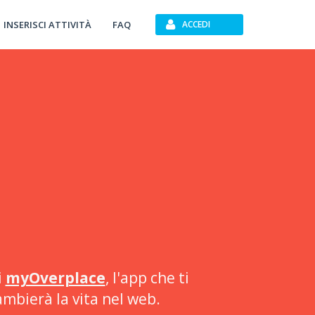
INSERISCI ATTIVITÀ
FAQ
ACCEDI
i
myOverplace
, l'app che ti
ambierà la vita nel web.