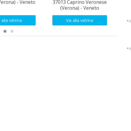
Verona) - Veneto
37013 Caprino Veronese
(Verona) - Veneto
 alla vetrina
Vai alla vetrina
° /
° /