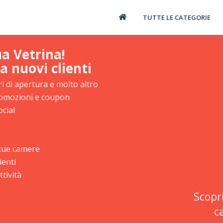
TUTTE LE CATEGORIE
ua Vetrina!
a nuovi clienti
i di apertura e molto altro
promozioni e coupon
ocial
e tue camere
ienti
tività
Scopr
c