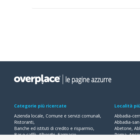
Categorie più ricercate
Località pi
Azienda locale
,
Comune e servizi comunali
,
Abbadia-cer
Ristoranti
,
Abbadia-san
Banche ed istituti di credito e risparmio
,
Abetone
,
Ab
Bar e caffè
,
Alberghi
,
Farmacie
,
Roma
,
Anco