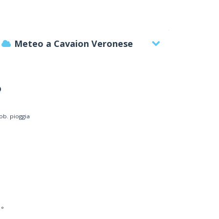
Meteo a Cavaion Veronese
°
ob. pioggia
RMIGARI SRL a Affi
Azienda locale
 °
RCHIMEDE, 6 - 37010 Affi