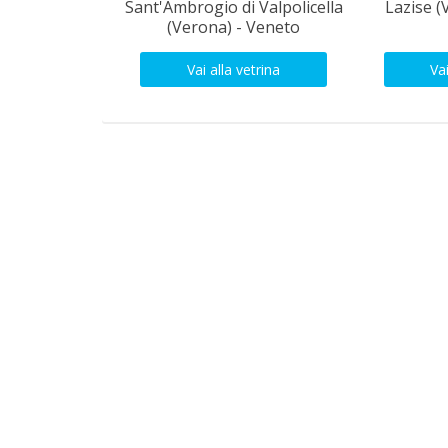
Sant'Ambrogio di Valpolicella
Lazise (
(Verona) - Veneto
Vai alla vetrina
Vai