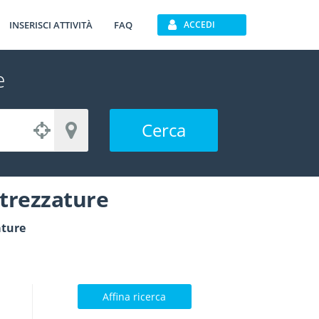
INSERISCI ATTIVITÀ
FAQ
ACCEDI
e
Cerca
ttrezzature
ature
Affina ricerca