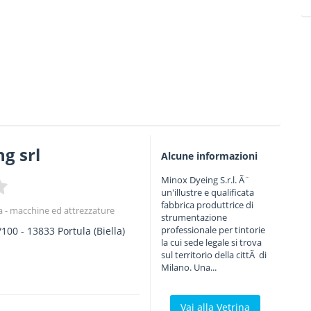
g srl
Alcune informazioni
Minox Dyeing S.r.l. Ã¨
un'illustre e qualificata
fabbrica produttrice di
a - macchine ed attrezzature
strumentazione
professionale per tintorie
/100
-
13833
Portula
(Biella)
la cui sede legale si trova
sul territorio della cittÃ di
Milano. Una...
Vai alla Vetrina