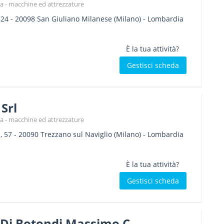
a - macchine ed attrezzature
 24
-
20098
San Giuliano Milanese
(Milano) -
Lombardia
È la tua attività?
Gestisci scheda
 Srl
a - macchine ed attrezzature
, 57
-
20090
Trezzano sul Naviglio
(Milano) -
Lombardia
È la tua attività?
Gestisci scheda
 Di Botondi Massimo C