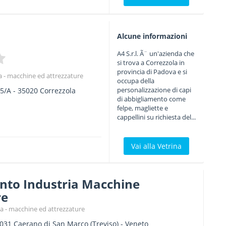
Alcune informazioni
A4 S.r.l. Ã¨ un'azienda che
si trova a Correzzola in
provincia di Padova e si
a - macchine ed attrezzature
occupa della
personalizzazione di capi
45/A
-
35020
Correzzola
di abbigliamento come
felpe, magliette e
cappellini su richiesta del...
Vai alla Vetrina
nto Industria Macchine
re
a - macchine ed attrezzature
031
Caerano di San Marco
(Treviso) -
Veneto