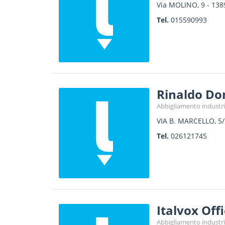
Via MOLINO, 9
-
138
Tel.
015590993
Rinaldo Do
Abbigliamento industri
VIA B. MARCELLO, 5/
Tel.
026121745
Italvox Offi
Abbigliamento industri