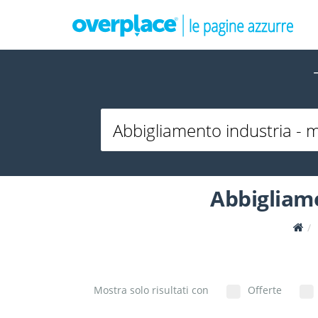
Abbigliame
Mostra solo risultati con
Offerte