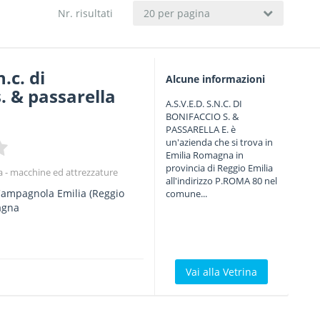
Nr. risultati
20 per pagina
n.c. di
Alcune informazioni
s. & passarella
A.S.V.E.D. S.N.C. DI
BONIFACCIO S. &
PASSARELLA E. è
un'azienda che si trova in
Emilia Romagna in
provincia di Reggio Emilia
a - macchine ed attrezzature
all'indirizzo P.ROMA 80 nel
ampagnola Emilia
(Reggio
comune...
agna
Vai alla Vetrina