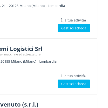
, 21
-
20123
Milano
(Milano) -
Lombardia
È la tua attività?
Gestisci scheda
emi Logistici Srl
a - macchine ed attrezzature
-
20155
Milano
(Milano) -
Lombardia
È la tua attività?
Gestisci scheda
enuto (s.r.l.)