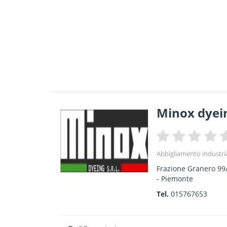
Minox dyein
Abbigliamento industri
Frazione Granero 99
-
Piemonte
Tel.
015767653