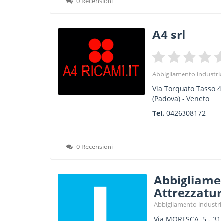
0 Recensioni
A4 srl
Abbigliamento industri
Via Torquato Tasso 
(Padova) -
Veneto
Tel.
0426308172
0 Recensioni
Abbigliame
Attrezzatu
Abbigliamento industri
Via MORESCA, 5
-
31