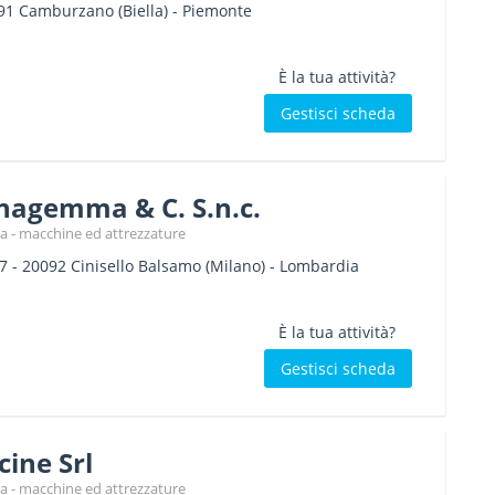
91
Camburzano
(Biella) -
Piemonte
È la tua attività?
Gestisci scheda
nagemma & C. S.n.c.
a - macchine ed attrezzature
7
-
20092
Cinisello Balsamo
(Milano) -
Lombardia
È la tua attività?
Gestisci scheda
cine Srl
a - macchine ed attrezzature