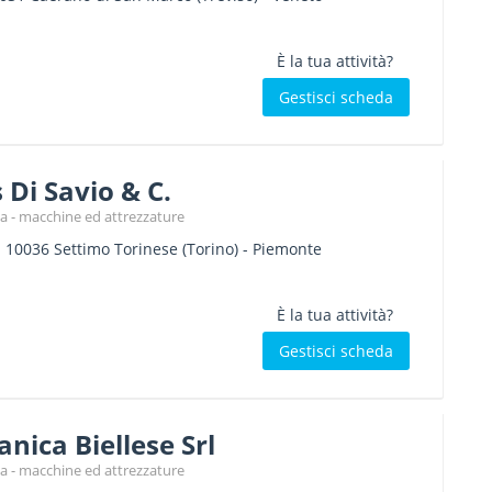
È la tua attività?
Gestisci scheda
 Di Savio & C.
a - macchine ed attrezzature
-
10036
Settimo Torinese
(Torino) -
Piemonte
È la tua attività?
Gestisci scheda
ica Biellese Srl
a - macchine ed attrezzature