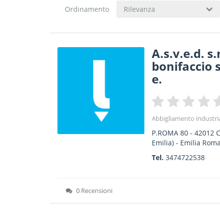
Ordinamento
Rilevanza
A.s.v.e.d. s.
bonifaccio 
e.
Abbigliamento industri
P.ROMA 80
-
42012
C
Emilia) -
Emilia Rom
Tel.
3474722538
0 Recensioni