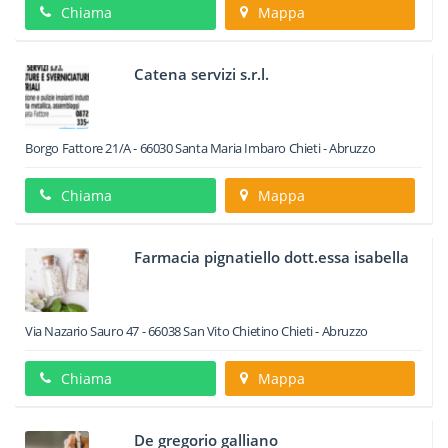
Chiama
Mappa
Catena servizi s.r.l.
Borgo Fattore 21/A
-
66030
Santa Maria Imbaro
Chieti -
Abruzzo
Chiama
Mappa
Farmacia pignatiello dott.essa isabella
Via Nazario Sauro 47
-
66038
San Vito Chietino
Chieti -
Abruzzo
Chiama
Mappa
De gregorio galliano