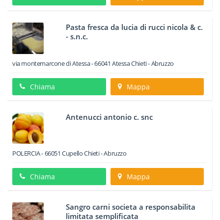
Pasta fresca da lucia di rucci nicola & c.
- s.n.c.
via montemarcone di Atessa
-
66041
Atessa
Chieti -
Abruzzo
Chiama
Mappa
Antenucci antonio c. snc
POLERCIA
-
66051
Cupello
Chieti -
Abruzzo
Chiama
Mappa
Sangro carni societa a responsabilita
limitata semplificata