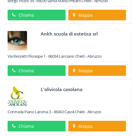
Borgo Pozzo 34
-
66030
Santa Maria Imbaro
Chieti -
Abruzzo
Chiama
Mappa
Ankh scuola di estetica srl
Via Renzetti Floraspe 1
-
66034
Lanciano
Chieti -
Abruzzo
Chiama
Mappa
L'olivicola casolana
Contrada Piano Laroma 3
-
66043
Casoli
Chieti -
Abruzzo
Chiama
Mappa