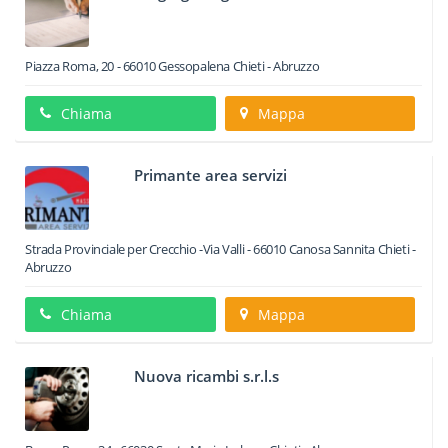
Piazza Roma, 20
-
66010
Gessopalena
Chieti -
Abruzzo
Chiama
Mappa
Primante area servizi
Strada Provinciale per Crecchio -Via Valli
-
66010
Canosa Sannita
Chieti -
Abruzzo
Chiama
Mappa
Nuova ricambi s.r.l.s