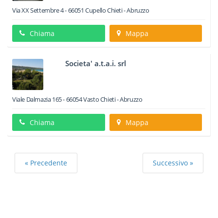
Via XX Settembre 4
-
66051
Cupello
Chieti -
Abruzzo
Chiama
Mappa
Societa' a.t.a.i. srl
Viale Dalmazia 165
-
66054
Vasto
Chieti -
Abruzzo
Chiama
Mappa
« Precedente
Successivo »