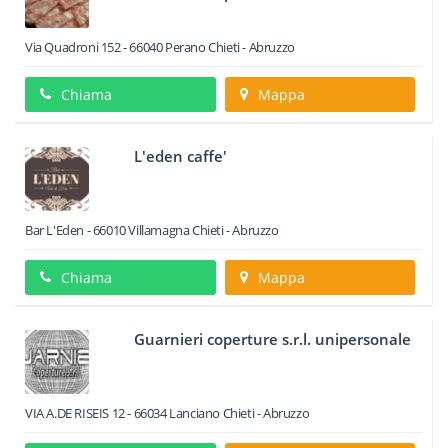
Via Quadroni 152
-
66040
Perano
Chieti -
Abruzzo
Chiama
Mappa
L'eden caffe'
Bar L'Eden
-
66010
Villamagna
Chieti -
Abruzzo
Chiama
Mappa
Guarnieri coperture s.r.l. unipersonale
VIA A.DE RISEIS 12
-
66034
Lanciano
Chieti -
Abruzzo