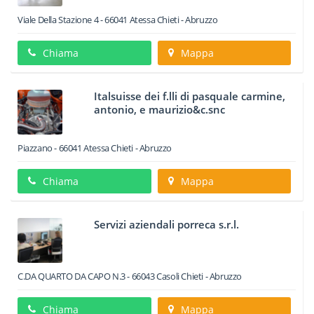
Viale Della Stazione 4
-
66041
Atessa
Chieti -
Abruzzo
Chiama
Mappa
Italsuisse dei f.lli di pasquale carmine,
antonio, e maurizio&c.snc
Piazzano
-
66041
Atessa
Chieti -
Abruzzo
Chiama
Mappa
Servizi aziendali porreca s.r.l.
C.DA QUARTO DA CAPO N.3
-
66043
Casoli
Chieti -
Abruzzo
Chiama
Mappa