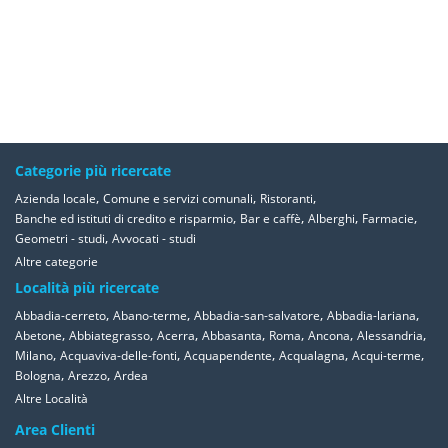
Categorie più ricercate
,
,
,
Azienda locale
Comune e servizi comunali
Ristoranti
,
,
,
,
Banche ed istituti di credito e risparmio
Bar e caffè
Alberghi
Farmacie
,
Geometri - studi
Avvocati - studi
Altre categorie
Località più ricercate
,
,
,
,
Abbadia-cerreto
Abano-terme
Abbadia-san-salvatore
Abbadia-lariana
,
,
,
,
,
,
,
Abetone
Abbiategrasso
Acerra
Abbasanta
Roma
Ancona
Alessandria
,
,
,
,
,
Milano
Acquaviva-delle-fonti
Acquapendente
Acqualagna
Acqui-terme
,
,
Bologna
Arezzo
Ardea
Altre Località
Area Clienti