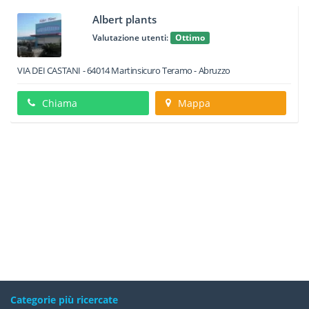
Albert plants
Valutazione utenti:
Ottimo
VIA DEI CASTANI
-
64014
Martinsicuro
Teramo -
Abruzzo
Chiama
Mappa
Categorie più ricercate