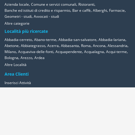
,
,
,
Azienda locale
Comune e servizi comunali
Ristoranti
,
,
,
,
Banche ed istituti di credito e risparmio
Bar e caffè
Alberghi
Farmacie
,
Geometri - studi
Avvocati - studi
Altre categorie
Località più ricercate
,
,
,
,
Abbadia-cerreto
Abano-terme
Abbadia-san-salvatore
Abbadia-lariana
,
,
,
,
,
,
,
Abetone
Abbiategrasso
Acerra
Abbasanta
Roma
Ancona
Alessandria
,
,
,
,
,
Milano
Acquaviva-delle-fonti
Acquapendente
Acqualagna
Acqui-terme
,
,
Bologna
Arezzo
Ardea
Altre Località
Area Clienti
Inserisci Attività
Contattaci
Segnala
Overplace Network
Wi-fi
Coupon
Aziende
Reseller Oversync
Condizioni
Privacy
Cookies