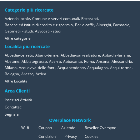
Categorie più ricercate
,
,
,
Azienda locale
Comune e servizi comunali
Ristoranti
,
,
,
,
Banche ed istituti di credito e risparmio
Bar e caffè
Alberghi
Farmacie
,
Geometri - studi
Avvocati - studi
Altre categorie
Località più ricercate
,
,
,
,
Abbadia-cerreto
Abano-terme
Abbadia-san-salvatore
Abbadia-lariana
,
,
,
,
,
,
,
Abetone
Abbiategrasso
Acerra
Abbasanta
Roma
Ancona
Alessandria
,
,
,
,
,
Milano
Acquaviva-delle-fonti
Acquapendente
Acqualagna
Acqui-terme
,
,
Bologna
Arezzo
Ardea
Altre Località
Area Clienti
Inserisci Attività
Contattaci
Segnala
Overplace Network
Wi-fi
Coupon
Aziende
Reseller Oversync
Condizioni
Privacy
Cookies