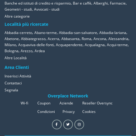
,
,
,
,
Banche ed istituti di credito e risparmio
Bar e caffè
Alberghi
Farmacie
,
Geometri - studi
Avvocati - studi
Altre categorie
Località più ricercate
,
,
,
,
Abbadia-cerreto
Abano-terme
Abbadia-san-salvatore
Abbadia-lariana
,
,
,
,
,
,
,
Abetone
Abbiategrasso
Acerra
Abbasanta
Roma
Ancona
Alessandria
,
,
,
,
,
Milano
Acquaviva-delle-fonti
Acquapendente
Acqualagna
Acqui-terme
,
,
Bologna
Arezzo
Ardea
Altre Località
Area Clienti
Inserisci Attività
Contattaci
Segnala
Overplace Network
Wi-fi
Coupon
Aziende
Reseller Oversync
Condizioni
Privacy
Cookies