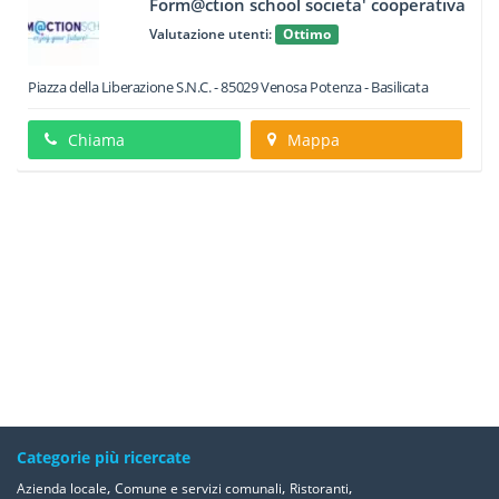
Form@ction school societa' cooperativa
Valutazione utenti:
Ottimo
Piazza della Liberazione S.N.C.
-
85029
Venosa
Potenza -
Basilicata
Chiama
Mappa
Categorie più ricercate
,
,
,
Azienda locale
Comune e servizi comunali
Ristoranti