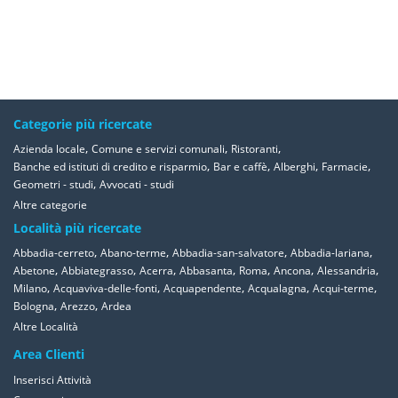
Categorie più ricercate
,
,
,
Azienda locale
Comune e servizi comunali
Ristoranti
,
,
,
,
Banche ed istituti di credito e risparmio
Bar e caffè
Alberghi
Farmacie
,
Geometri - studi
Avvocati - studi
Altre categorie
Località più ricercate
,
,
,
,
Abbadia-cerreto
Abano-terme
Abbadia-san-salvatore
Abbadia-lariana
,
,
,
,
,
,
,
Abetone
Abbiategrasso
Acerra
Abbasanta
Roma
Ancona
Alessandria
,
,
,
,
,
Milano
Acquaviva-delle-fonti
Acquapendente
Acqualagna
Acqui-terme
,
,
Bologna
Arezzo
Ardea
Altre Località
Area Clienti
Inserisci Attività