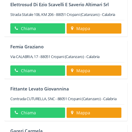
Elettrosud Di Ezio Scavelli E Saverio Altimari Srl
Strada Statale 106, KM 206
-
88051
Cropani
(Catanzaro) -
Calabria
Chiama
Mappa
Femia Graziano
Via CALABRIA, 17
-
88051
Cropani
(Catanzaro) -
Calabria
Chiama
Mappa
Fittante Levato Giovannina
Contrada CUTURELLA, SNC
-
88051
Cropani
(Catanzaro) -
Calabria
Chiama
Mappa
Gareri Carmela