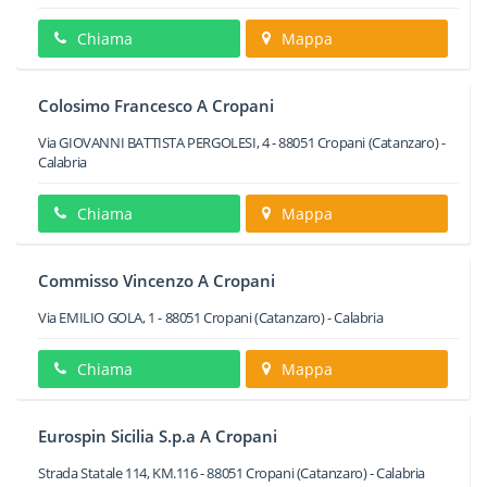
Chiama
Mappa
Colosimo Francesco A Cropani
Via GIOVANNI BATTISTA PERGOLESI, 4
-
88051
Cropani
(Catanzaro) -
Calabria
Chiama
Mappa
Commisso Vincenzo A Cropani
Via EMILIO GOLA, 1
-
88051
Cropani
(Catanzaro) -
Calabria
Chiama
Mappa
Eurospin Sicilia S.p.a A Cropani
Strada Statale 114, KM.116
-
88051
Cropani
(Catanzaro) -
Calabria