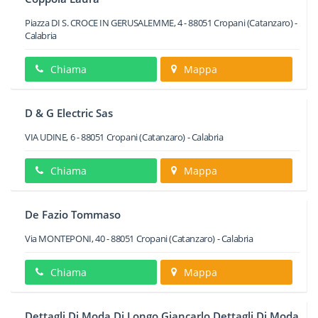
Piazza DI S. CROCE IN GERUSALEMME, 4
-
88051
Cropani
(Catanzaro) -
Calabria
Chiama
Mappa
D & G Electric Sas
VIA UDINE, 6
-
88051
Cropani
(Catanzaro) -
Calabria
Chiama
Mappa
De Fazio Tommaso
Via MONTEPONI, 40
-
88051
Cropani
(Catanzaro) -
Calabria
Chiama
Mappa
Dettagli Di Moda Di Longo Giancarlo Dettagli Di Moda