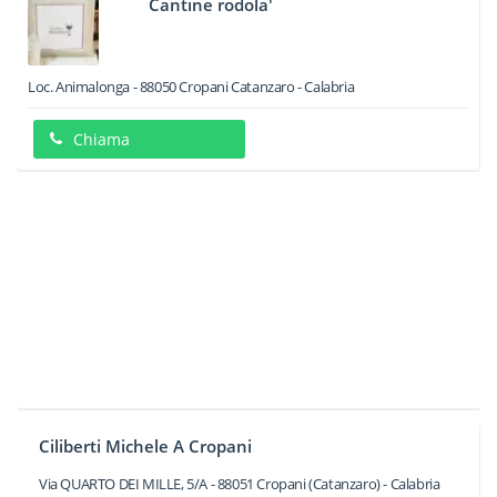
Cantine rodola'
Loc. Animalonga
-
88050
Cropani
Catanzaro -
Calabria
Chiama
Ciliberti Michele A Cropani
Via QUARTO DEI MILLE, 5/A
-
88051
Cropani
(Catanzaro) -
Calabria