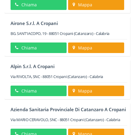
Chiama
Mappa
Airone S.r.l. A Cropani
BG. SANT'IACOPO, 19
-
88051
Cropani
(Catanzaro) -
Calabria
Chiama
Mappa
Alpin S.r.l. A Cropani
Via RIVOLTA, SNC
-
88051
Cropani
(Catanzaro) -
Calabria
Chiama
Mappa
Azienda Sanitaria Provinciale Di Catanzaro A Cropani
Via MARIO CERAVOLO, SNC
-
88051
Cropani
(Catanzaro) -
Calabria
Chiama
Mappa