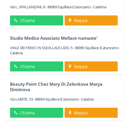
Via L. SPALLANZANI, 8
-
88069
Squillace
(Catanzaro) -
Calabria
Chiama
Mappa
Studio Medico Associato Mellace-namaste'
VIALE DEI FENICI IN SQUILLACE LIDO, 5
-
88069
Squillace
(Catanzaro) -
Calabria
Chiama
Mappa
Beauty Point Chez Mary Di Zelenkova Marya
Dimitrova
Via LAERTE, 53
-
88069
Squillace
(Catanzaro) -
Calabria
Chiama
Mappa