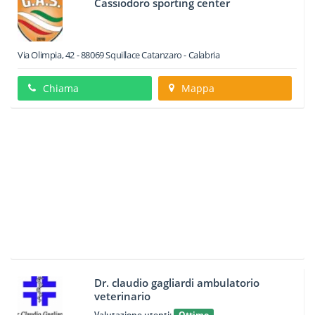
Cassiodoro sporting center
Via Olimpia, 42
-
88069
Squillace
Catanzaro -
Calabria
Chiama
Mappa
Dr. claudio gagliardi ambulatorio
veterinario
Valutazione utenti:
Ottimo