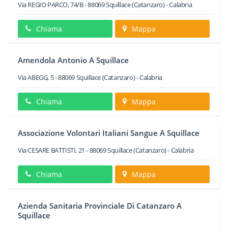
Via REGIO PARCO, 74/B
-
88069
Squillace
(Catanzaro) -
Calabria
Chiama
Mappa
Amendola Antonio A Squillace
Via ABEGG, 5
-
88069
Squillace
(Catanzaro) -
Calabria
Chiama
Mappa
Associazione Volontari Italiani Sangue A Squillace
Via CESARE BATTISTI, 21
-
88069
Squillace
(Catanzaro) -
Calabria
Chiama
Mappa
Azienda Sanitaria Provinciale Di Catanzaro A
Squillace