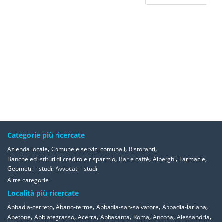
Categorie più ricercate
,
,
,
Azienda locale
Comune e servizi comunali
Ristoranti
,
,
,
,
Banche ed istituti di credito e risparmio
Bar e caffè
Alberghi
Farmacie
,
Geometri - studi
Avvocati - studi
Altre categorie
Località più ricercate
,
,
,
,
Abbadia-cerreto
Abano-terme
Abbadia-san-salvatore
Abbadia-lariana
,
,
,
,
,
,
,
Abetone
Abbiategrasso
Acerra
Abbasanta
Roma
Ancona
Alessandria