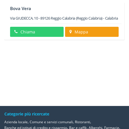
Bova Vera
Via GIUDECCA, 10
-
89126
Reggio Calabria
(Reggio Calabria) -
Calabria
Chiama
Mappa
Categorie più ricercate
,
,
,
Azienda locale
Comune e servizi comunali
Ristoranti
,
,
,
,
Banche ed istituti di credito e risparmio
Bar e caffè
Alberghi
Farmacie