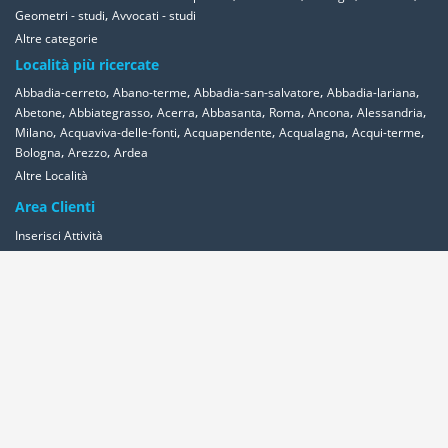
,
Geometri - studi
Avvocati - studi
Altre categorie
Località più ricercate
,
,
,
,
Abbadia-cerreto
Abano-terme
Abbadia-san-salvatore
Abbadia-lariana
,
,
,
,
,
,
,
Abetone
Abbiategrasso
Acerra
Abbasanta
Roma
Ancona
Alessandria
,
,
,
,
,
Milano
Acquaviva-delle-fonti
Acquapendente
Acqualagna
Acqui-terme
,
,
Bologna
Arezzo
Ardea
Altre Località
Area Clienti
Inserisci Attività
Contattaci
Segnala
Overplace Network
Wi-fi
Coupon
Aziende
Reseller Oversync
Condizioni
Privacy
Cookies