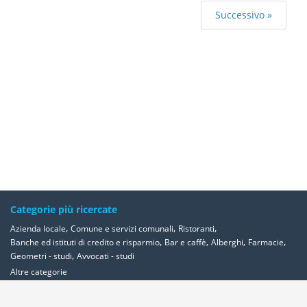
Successivo »
Categorie più ricercate
,
,
,
Azienda locale
Comune e servizi comunali
Ristoranti
,
,
,
,
Banche ed istituti di credito e risparmio
Bar e caffè
Alberghi
Farmacie
,
Geometri - studi
Avvocati - studi
Altre categorie
Località più ricercate