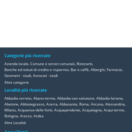
Categorie più ricercate
,
,
,
Azienda locale
Comune e servizi comunali
Ristoranti
,
,
,
,
Banche ed istituti di credito e risparmio
Bar e caffè
Alberghi
Farmacie
,
Geometri - studi
Avvocati - studi
Altre categorie
Località più ricercate
,
,
,
,
Abbadia-cerreto
Abano-terme
Abbadia-san-salvatore
Abbadia-lariana
,
,
,
,
,
,
,
Abetone
Abbiategrasso
Acerra
Abbasanta
Roma
Ancona
Alessandria
,
,
,
,
,
Milano
Acquaviva-delle-fonti
Acquapendente
Acqualagna
Acqui-terme
,
,
Bologna
Arezzo
Ardea
Altre Località
Area Clienti