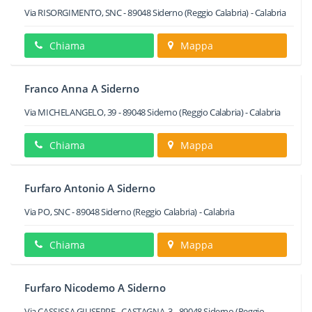
Via RISORGIMENTO, SNC
-
89048
Siderno
(Reggio Calabria) -
Calabria
Chiama
Mappa
Franco Anna A Siderno
Via MICHELANGELO, 39
-
89048
Siderno
(Reggio Calabria) -
Calabria
Chiama
Mappa
Furfaro Antonio A Siderno
Via PO, SNC
-
89048
Siderno
(Reggio Calabria) -
Calabria
Chiama
Mappa
Furfaro Nicodemo A Siderno
Via CASSISSA GIUSEPPE - CASTAGNA, 3
-
89048
Siderno
(Reggio