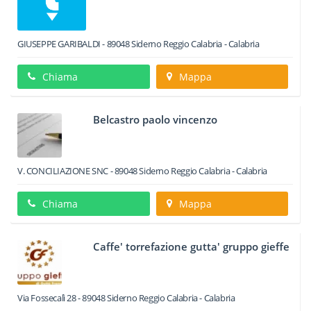
GIUSEPPE GARIBALDI
-
89048
Siderno
Reggio Calabria -
Calabria
Chiama
Mappa
Belcastro paolo vincenzo
V. CONCILIAZIONE SNC
-
89048
Siderno
Reggio Calabria -
Calabria
Chiama
Mappa
Caffe' torrefazione gutta' gruppo gieffe
Via Fossecalì 28
-
89048
Siderno
Reggio Calabria -
Calabria