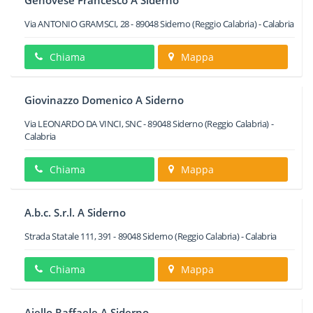
Genovese Francesco A Siderno
Via ANTONIO GRAMSCI, 28
-
89048
Siderno
(Reggio Calabria) -
Calabria
Chiama
Mappa
Giovinazzo Domenico A Siderno
Via LEONARDO DA VINCI, SNC
-
89048
Siderno
(Reggio Calabria) -
Calabria
Chiama
Mappa
A.b.c. S.r.l. A Siderno
Strada Statale 111, 391
-
89048
Siderno
(Reggio Calabria) -
Calabria
Chiama
Mappa
Aiello Raffaele A Siderno