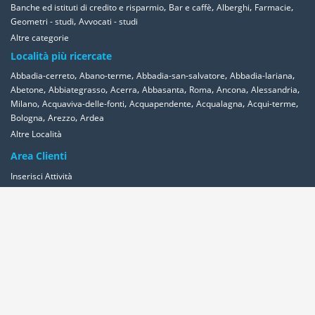
,
,
,
,
Banche ed istituti di credito e risparmio
Bar e caffè
Alberghi
Farmacie
,
Geometri - studi
Avvocati - studi
Altre categorie
Località più ricercate
,
,
,
,
Abbadia-cerreto
Abano-terme
Abbadia-san-salvatore
Abbadia-lariana
,
,
,
,
,
,
,
Abetone
Abbiategrasso
Acerra
Abbasanta
Roma
Ancona
Alessandria
,
,
,
,
,
Milano
Acquaviva-delle-fonti
Acquapendente
Acqualagna
Acqui-terme
,
,
Bologna
Arezzo
Ardea
Altre Località
Area Clienti
Inserisci Attività
Contattaci
Segnala
Overplace Network
Wi-fi
Coupon
Aziende
Reseller Oversync
Condizioni
Privacy
Cookies