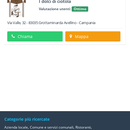
I dolci di ciotola
Valutazione utenti:
Ottimo
Via Valle, 32
-
83035
Grottaminarda
Avellino -
Campania
Chiama
Mappa
Categorie più ricercate
,
,
,
Azienda locale
Comune e servizi comunali
Ristoranti