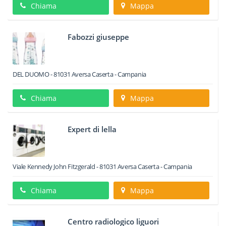
Chiama
Mappa
Fabozzi giuseppe
DEL DUOMO
-
81031
Aversa
Caserta -
Campania
Chiama
Mappa
Expert di lella
Viale Kennedy John Fitzgerald
-
81031
Aversa
Caserta -
Campania
Chiama
Mappa
Centro radiologico liguori