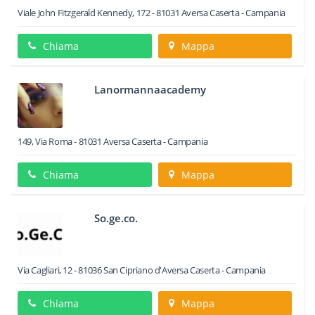
Viale John Fitzgerald Kennedy, 172
-
81031
Aversa
Caserta -
Campania
Chiama
Mappa
Lanormannaacademy
149, Via Roma
-
81031
Aversa
Caserta -
Campania
Chiama
Mappa
So.ge.co.
Via Cagliari, 12
-
81036
San Cipriano d'Aversa
Caserta -
Campania
Chiama
Mappa