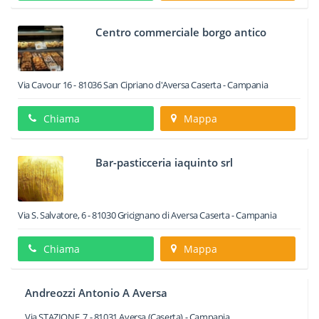
Centro commerciale borgo antico
Via Cavour 16
-
81036
San Cipriano d'Aversa
Caserta -
Campania
Chiama
Mappa
Bar-pasticceria iaquinto srl
Via S. Salvatore, 6
-
81030
Gricignano di Aversa
Caserta -
Campania
Chiama
Mappa
Andreozzi Antonio A Aversa
Via STAZIONE, 7
-
81031
Aversa
(Caserta) -
Campania