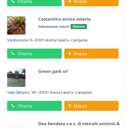
Chiama
Mappa
Costantino antica osteria
Valutazione utenti:
Ottimo
Via Mancone 16
-
81031
Aversa
Caserta -
Campania
Chiama
Mappa
Green park srl
Viale Olimpico, 181
-
81031
Aversa
Caserta -
Campania
Chiama
Mappa
Dea bendata s.a.s. di menale antonio &