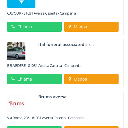
CAVOUR
-
81031
Aversa
Caserta -
Campania
Chiama
Mappa
Ital funeral associated s.r.l.
BELVEDERE
-
81031
Aversa
Caserta -
Campania
Chiama
Mappa
Brums aversa
Via Roma, 236
-
81031
Aversa
Caserta -
Campania