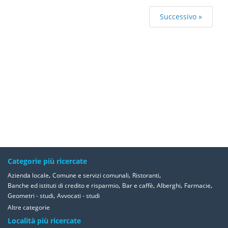
Successivo »
Categorie più ricercate
,
,
,
Azienda locale
Comune e servizi comunali
Ristoranti
,
,
,
,
Banche ed istituti di credito e risparmio
Bar e caffè
Alberghi
Farmacie
,
Geometri - studi
Avvocati - studi
Altre categorie
Località più ricercate