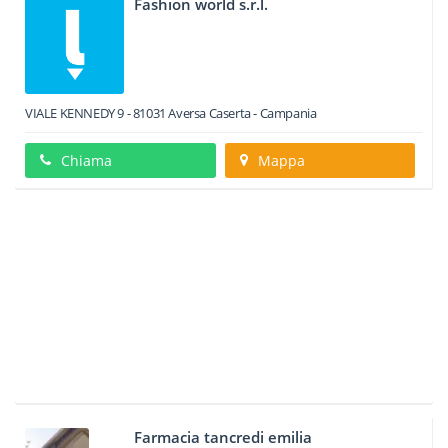
Fashion world s.r.l.
VIALE KENNEDY 9
-
81031
Aversa
Caserta -
Campania
Chiama
Mappa
Farmacia tancredi emilia