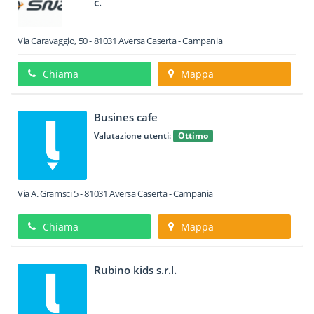
c.
Via Caravaggio, 50
-
81031
Aversa
Caserta -
Campania
Chiama
Mappa
Busines cafe
Valutazione utenti:
Ottimo
Via A. Gramsci 5
-
81031
Aversa
Caserta -
Campania
Chiama
Mappa
Rubino kids s.r.l.