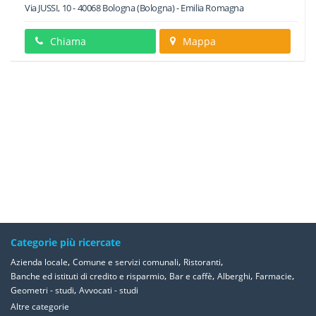
Via JUSSI, 10
-
40068
Bologna
(Bologna) -
Emilia Romagna
Chiama
Mappa
Categorie più ricercate
,
,
,
Azienda locale
Comune e servizi comunali
Ristoranti
,
,
,
,
Banche ed istituti di credito e risparmio
Bar e caffè
Alberghi
Farmacie
,
Geometri - studi
Avvocati - studi
Altre categorie