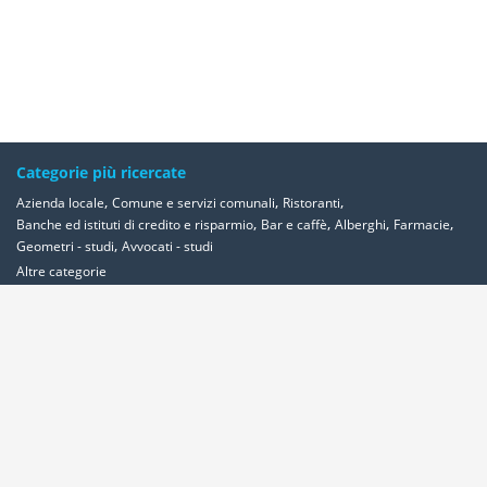
Categorie più ricercate
,
,
,
Azienda locale
Comune e servizi comunali
Ristoranti
,
,
,
,
Banche ed istituti di credito e risparmio
Bar e caffè
Alberghi
Farmacie
,
Geometri - studi
Avvocati - studi
Altre categorie
Località più ricercate
,
,
,
,
Abbadia-cerreto
Abano-terme
Abbadia-san-salvatore
Abbadia-lariana
,
,
,
,
,
,
,
Abetone
Abbiategrasso
Acerra
Abbasanta
Roma
Ancona
Alessandria
,
,
,
,
,
Milano
Acquaviva-delle-fonti
Acquapendente
Acqualagna
Acqui-terme
,
,
Bologna
Arezzo
Ardea
Altre Località
Area Clienti
Inserisci Attività