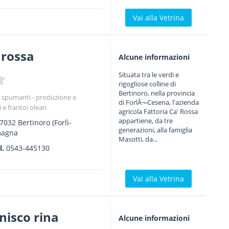
Vai alla Vetrina
 rossa
Alcune informazioni
Situata tra le verdi e
rigogliose colline di
Bertinoro, nella provincia
e spumanti - produzione e
di ForlÃ¬-Cesena, l'azienda
 e frantoi oleari
agricola Fattoria Ca' Rossa
appartiene, da tre
7032
Bertinoro
(Forlì-
generazioni, alla famiglia
magna
Masotti, da...
l.
0543-445130
Vai alla Vetrina
 nisco rina
Alcune informazioni