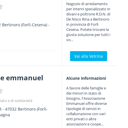
Negozio di arredamento
per interni specializzato in
divani e poltrone R.D.N. di
De Nisco Rina a Bertinoro
in provincia di Forlì
2
Bertinoro
(Forlì-Cesena) -
Cesena. Potete trovare la
giusta soluzione per tutti i
vo...
Vai alla Vetrina
ne emmanuel
Alcune informazioni
A favore delle famiglie e
dei minori in stato di
bisogno, l'Associazione
iato e di solidarietà
Emmanuel offre diverse
tipologie di servizi in
3
-
47032
Bertinoro
(Forlì-
collaborazione con vari
magna
enti privati o altre
associazioni e coope...