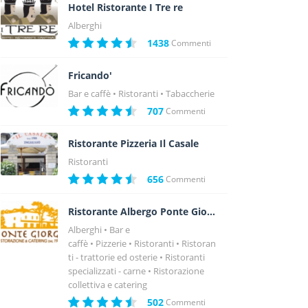
Hotel Ristorante I Tre re
Alberghi
1438
Commenti
Fricando'
Bar e caffè
Ristoranti
Tabaccherie
707
Commenti
Ristorante Pizzeria Il Casale
Ristoranti
656
Commenti
Ristorante Albergo Ponte Giorgi
Alberghi
Bar e
caffè
Pizzerie
Ristoranti
Ristoran
ti - trattorie ed osterie
Ristoranti
specializzati - carne
Ristorazione
collettiva e catering
502
Commenti