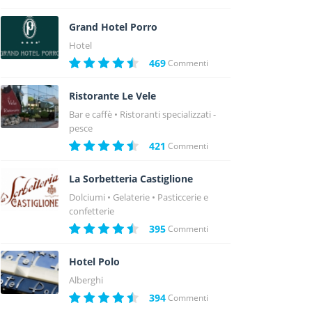
Grand Hotel Porro
Hotel
469
Commenti
Ristorante Le Vele
Bar e caffè
Ristoranti specializzati -
pesce
421
Commenti
La Sorbetteria Castiglione
Dolciumi
Gelaterie
Pasticcerie e
confetterie
395
Commenti
Hotel Polo
Alberghi
394
Commenti