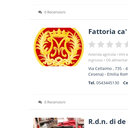
0 Recensioni
Fattoria ca'
Azienda agricola
Vini 
ingrosso
Oli alimentari
Via Cellaimo , 735
-
4
Cesena) -
Emilia Ro
Tel.
0543445130
Ce
0 Recensioni
R.d.n. di de