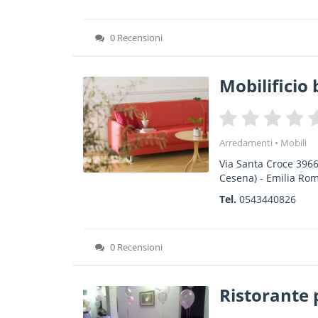
0 Recensioni
Mobilificio 
Arredamenti
Mobili
Via Santa Croce 396
Cesena) -
Emilia Ro
Tel.
0543440826
0 Recensioni
Ristorante