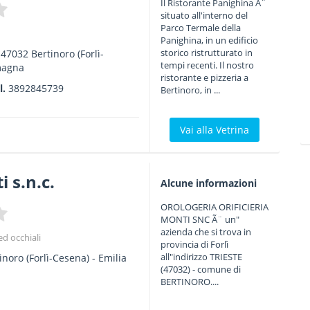
Il Ristorante Panighina Ã¨
situato all'interno del
Parco Termale della
Panighina, in un edificio
storico ristrutturato in
-
47032
Bertinoro
(Forlì-
tempi recenti. Il nostro
magna
ristorante e pizzeria a
l.
3892845739
Bertinoro, in ...
Vai alla Vetrina
 s.n.c.
Alcune informazioni
OROLOGERIA ORIFICIERIA
MONTI SNC Ã¨ un"
azienda che si trova in
ed occhiali
provincia di Forlì
all"indirizzo TRIESTE
inoro
(Forlì-Cesena) -
Emilia
(47032) - comune di
BERTINORO....