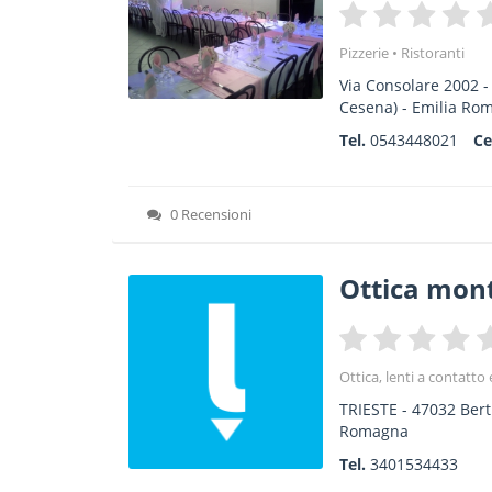
Pizzerie
Ristoranti
Via Consolare 2002
Cesena) -
Emilia Ro
Tel.
0543448021
Ce
0 Recensioni
Ottica monti
Ottica, lenti a contatto 
TRIESTE
-
47032
Bert
Romagna
Tel.
3401534433