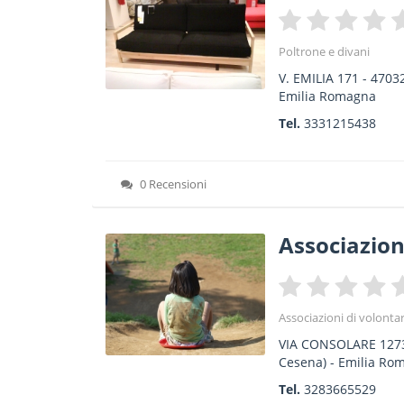
Poltrone e divani
V. EMILIA 171
-
4703
Emilia Romagna
Tel.
3331215438
0 Recensioni
Associazio
Associazioni di volontar
VIA CONSOLARE 127
Cesena) -
Emilia Ro
Tel.
3283665529