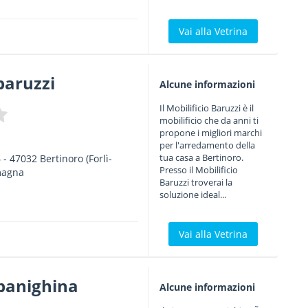
Vai alla Vetrina
baruzzi
Alcune informazioni
Il Mobilificio Baruzzi è il
mobilificio che da anni ti
propone i migliori marchi
per l'arredamento della
tua casa a Bertinoro.
6
-
47032
Bertinoro
(Forlì-
Presso il Mobilificio
magna
Baruzzi troverai la
soluzione ideal...
Vai alla Vetrina
 panighina
Alcune informazioni