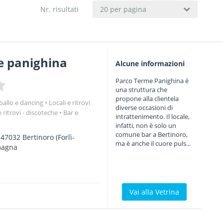
Nr. risultati
20 per pagina
e panighina
Alcune informazioni
Parco Terme Panighina è
una struttura che
propone alla clientela
a ballo e dancing
Locali e ritrovi
diverse occasioni di
e ritrovi - discoteche
Bar e
intrattenimento. Il locale,
infatti, non è solo un
comune bar a Bertinoro,
-
47032
Bertinoro
(Forlì-
ma è anche il cuore puls...
magna
Vai alla Vetrina