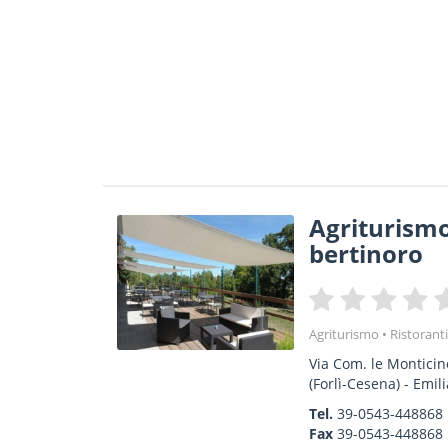
Agriturismo 
bertinoro
Agriturismo
Ristorant
Via Com. le Monticin
(Forlì-Cesena) -
Emil
Tel.
39-0543-448868
Fax
39-0543-448868