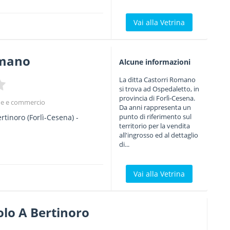
Vai alla Vetrina
omano
Alcune informazioni
La ditta Castorri Romano
si trova ad Ospedaletto, in
provincia di Forlì-Cesena.
one e commercio
Da anni rappresenta un
punto di riferimento sul
ertinoro
(Forlì-Cesena) -
territorio per la vendita
all'ingrosso ed al dettaglio
di...
Vai alla Vetrina
olo A Bertinoro