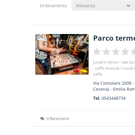
Ordinamento
Rilevanza
Parco term
Locali e ritrovi - sale d
- caffè musicali
Locali 
caffè
Via Consolare 2008
Cesena) -
Emilia Ro
Tel.
0543448734
0 Recensioni