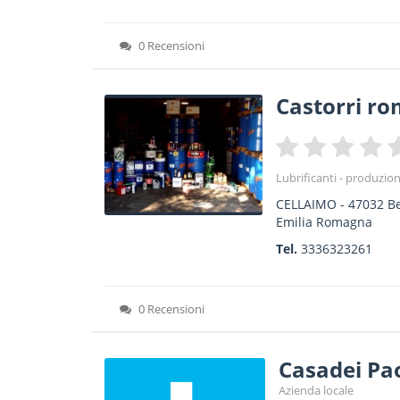
0 Recensioni
Castorri r
Lubrificanti - produzi
CELLAIMO
-
47032
B
Emilia Romagna
Tel.
3336323261
0 Recensioni
Casadei Pa
Azienda locale