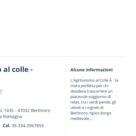
al colle -
Alcune informazioni
L'Agriturismo al Colle Ã¨ la
meta perfetta per chi
desidera trascorrere un
piacevole soggiorno di
i
relax, tra i verdi pendii, gli
uliveti e i vigneti di
o, 1435
-
47032
Bertinoro
Bertinoro, tipico borgo
ia Romagna
medievale...
Cel.
39-334-3967859