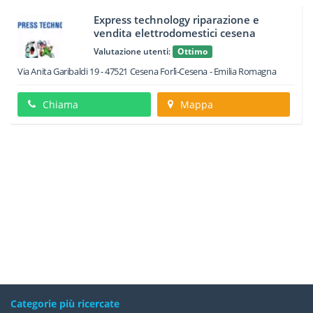
Express technology riparazione e
vendita elettrodomestici cesena
Valutazione utenti:
Ottimo
Via Anita Garibaldi 19
-
47521
Cesena
Forlì-Cesena -
Emilia Romagna
Chiama
Mappa
Categorie più ricercate