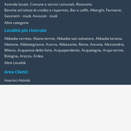
,
,
,
Azienda locale
Comune e servizi comunali
Ristoranti
,
,
,
,
Banche ed istituti di credito e risparmio
Bar e caffè
Alberghi
Farmacie
,
Geometri - studi
Avvocati - studi
Altre categorie
Località più ricercate
,
,
,
,
Abbadia-cerreto
Abano-terme
Abbadia-san-salvatore
Abbadia-lariana
,
,
,
,
,
,
,
Abetone
Abbiategrasso
Acerra
Abbasanta
Roma
Ancona
Alessandria
,
,
,
,
,
Milano
Acquaviva-delle-fonti
Acquapendente
Acqualagna
Acqui-terme
,
,
Bologna
Arezzo
Ardea
Altre Località
Area Clienti
Inserisci Attività
Contattaci
Segnala
Overplace Network
Wi-fi
Coupon
Aziende
Reseller Oversync
Condizioni
Privacy
Cookies