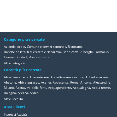
Categorie più ricercate
,
,
,
Azienda locale
Comune e servizi comunali
Ristoranti
,
,
,
,
Banche ed istituti di credito e risparmio
Bar e caffè
Alberghi
Farmacie
,
Geometri - studi
Avvocati - studi
Altre categorie
Località più ricercate
,
,
,
,
Abbadia-cerreto
Abano-terme
Abbadia-san-salvatore
Abbadia-lariana
,
,
,
,
,
,
,
Abetone
Abbiategrasso
Acerra
Abbasanta
Roma
Ancona
Alessandria
,
,
,
,
,
Milano
Acquaviva-delle-fonti
Acquapendente
Acqualagna
Acqui-terme
,
,
Bologna
Arezzo
Ardea
Altre Località
Area Clienti
Inserisci Attività