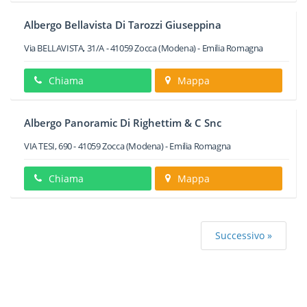
Albergo Bellavista Di Tarozzi Giuseppina
Via BELLAVISTA, 31/A
-
41059
Zocca
(Modena) -
Emilia Romagna
Chiama
Mappa
Albergo Panoramic Di Righettim & C Snc
VIA TESI, 690
-
41059
Zocca
(Modena) -
Emilia Romagna
Chiama
Mappa
Successivo »