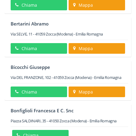
Chiama
Mappa
Bertarini Abramo
Via SELVE, 11
-
41059
Zocca
(Modena) -
Emilia Romagna
Chiama
Mappa
Bicocchi Giuseppe
Via DEL FRANZONE, 102
-
41059
Zocca
(Modena) -
Emilia Romagna
Chiama
Mappa
Bonfiglioli Francesca E C. Snc
Piazza SALDINARI, 35
-
41050
Zocca
(Modena) -
Emilia Romagna
Chiama