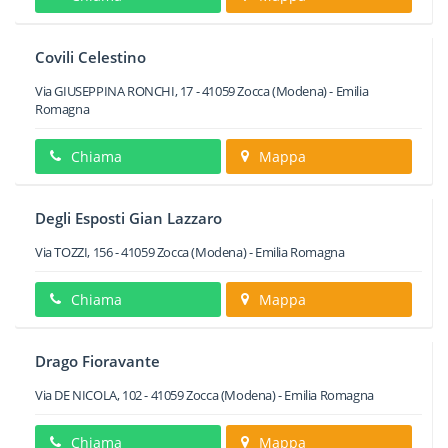
Covili Celestino
Via GIUSEPPINA RONCHI, 17
-
41059
Zocca
(Modena) -
Emilia
Romagna
Chiama
Mappa
Degli Esposti Gian Lazzaro
Via TOZZI, 156
-
41059
Zocca
(Modena) -
Emilia Romagna
Chiama
Mappa
Drago Fioravante
Via DE NICOLA, 102
-
41059
Zocca
(Modena) -
Emilia Romagna
Chiama
Mappa