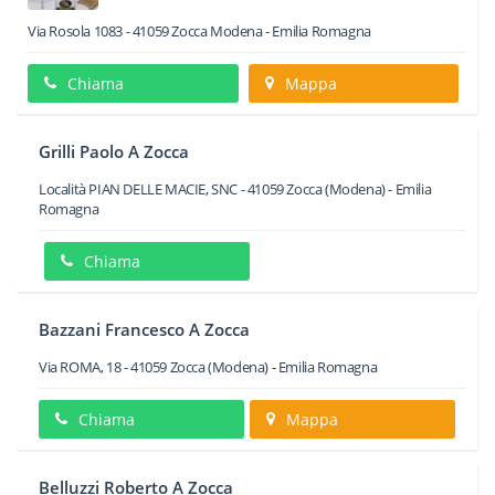
Via Rosola 1083
-
41059
Zocca
Modena -
Emilia Romagna
Chiama
Mappa
Grilli Paolo A Zocca
Località PIAN DELLE MACIE, SNC
-
41059
Zocca
(Modena) -
Emilia
Romagna
Chiama
Bazzani Francesco A Zocca
Via ROMA, 18
-
41059
Zocca
(Modena) -
Emilia Romagna
Chiama
Mappa
Belluzzi Roberto A Zocca