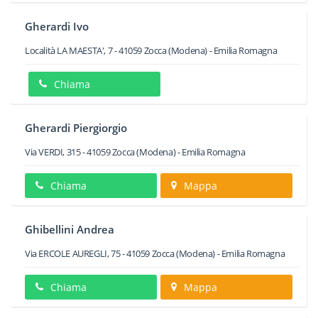
Gherardi Ivo
Località LA MAESTA', 7
-
41059
Zocca
(Modena) -
Emilia Romagna
Chiama
Gherardi Piergiorgio
Via VERDI, 315
-
41059
Zocca
(Modena) -
Emilia Romagna
Chiama
Mappa
Ghibellini Andrea
Via ERCOLE AUREGLI, 75
-
41059
Zocca
(Modena) -
Emilia Romagna
Chiama
Mappa