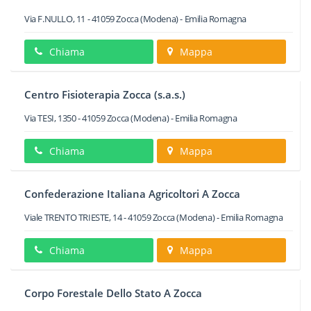
Via F.NULLO, 11
-
41059
Zocca
(Modena) -
Emilia Romagna
Chiama
Mappa
Centro Fisioterapia Zocca (s.a.s.)
Via TESI, 1350
-
41059
Zocca
(Modena) -
Emilia Romagna
Chiama
Mappa
Confederazione Italiana Agricoltori A Zocca
Viale TRENTO TRIESTE, 14
-
41059
Zocca
(Modena) -
Emilia Romagna
Chiama
Mappa
Corpo Forestale Dello Stato A Zocca