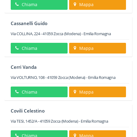
Chiama
Mappa
Cassanelli Guido
Via COLLINA, 224
-
41059
Zocca
(Modena) -
Emilia Romagna
Chiama
Mappa
Cerri Vanda
Via VOLTURNO, 108
-
41059
Zocca
(Modena) -
Emilia Romagna
Chiama
Mappa
Covili Celestino
Via TESI, 1452/A
-
41059
Zocca
(Modena) -
Emilia Romagna
Chiama
Mappa