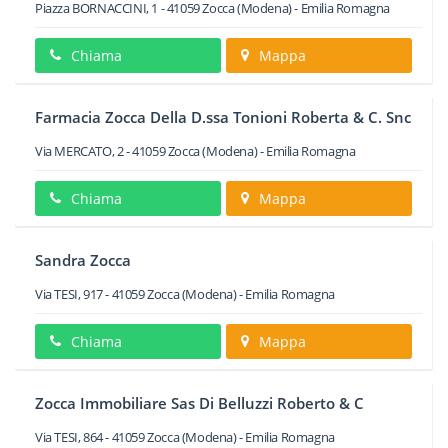
Piazza BORNACCINI, 1
-
41059
Zocca
(Modena) -
Emilia Romagna
Chiama
Mappa
Farmacia Zocca Della D.ssa Tonioni Roberta & C. Snc
Via MERCATO, 2
-
41059
Zocca
(Modena) -
Emilia Romagna
Chiama
Mappa
Sandra Zocca
Via TESI, 917
-
41059
Zocca
(Modena) -
Emilia Romagna
Chiama
Mappa
Zocca Immobiliare Sas Di Belluzzi Roberto & C
Via TESI, 864
-
41059
Zocca
(Modena) -
Emilia Romagna