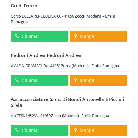
Guidi Enrico
Corso DELLA REPUBBLICA, 66
-
41059
Zocca
(Modena) -
Emilia
Romagna
Chiama
Mappa
Pedroni Andrea Pedroni Andrea
VIALE A. GRAMSCI, 94
-
41059
Zocca
(Modena) -
Emilia Romagna
Chiama
Mappa
A.s..acconciature S.n.c. Di Bondi Antonella E Piccioli
Silvia
Via TESI, 1452/A
-
41059
Zocca
(Modena) -
Emilia Romagna
Chiama
Mappa