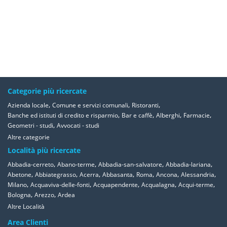
Categorie più ricercate
,
,
,
Azienda locale
Comune e servizi comunali
Ristoranti
,
,
,
,
Banche ed istituti di credito e risparmio
Bar e caffè
Alberghi
Farmacie
,
Geometri - studi
Avvocati - studi
Altre categorie
Località più ricercate
,
,
,
,
Abbadia-cerreto
Abano-terme
Abbadia-san-salvatore
Abbadia-lariana
,
,
,
,
,
,
,
Abetone
Abbiategrasso
Acerra
Abbasanta
Roma
Ancona
Alessandria
,
,
,
,
,
Milano
Acquaviva-delle-fonti
Acquapendente
Acqualagna
Acqui-terme
,
,
Bologna
Arezzo
Ardea
Altre Località
Area Clienti