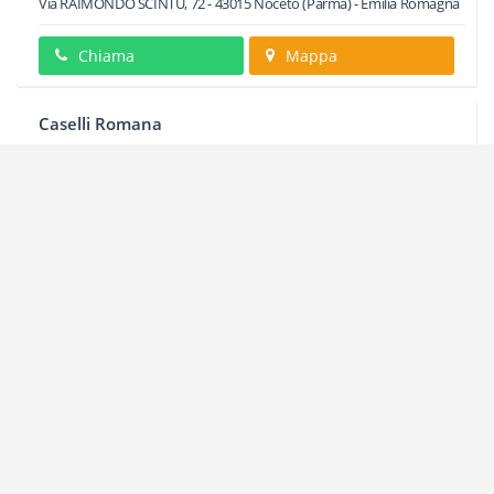
Via RAIMONDO SCINTU, 72
-
43015
Noceto
(Parma) -
Emilia Romagna
Chiama
Mappa
Caselli Romana
Via DEI QUINTILI, 47
-
43015
Noceto
(Parma) -
Emilia Romagna
Chiama
Mappa
Cattabiani Guido
Via REDUCI, 5
-
43015
Noceto
(Parma) -
Emilia Romagna
Chiama
Mappa
Centro Estetica Dentale Srl
Via PAPA GIOVANNI PAOLO II, 3
-
43015
Noceto
(Parma) -
Emilia