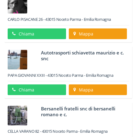
CARLO PISACANE 26
-
43015
Noceto
Parma -
Emilia Romagna
Chiama
Mappa
Autotrasporti schiavetta maurizio e c.
snc
PAPA GIOVANNI XXIII
-
43015
Noceto
Parma -
Emilia Romagna
Chiama
Mappa
Bersanelli fratelli snc di bersanelli
romano e c.
CELLA VARANO 82
-
43015
Noceto
Parma -
Emilia Romagna