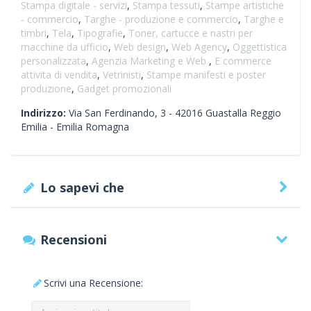
Stampa digitale - servizi
,
Stampa tessuti
,
Stampe artistiche
- commercio
,
Targhe - produzione e commercio
,
Targhe e
timbri
,
Tela
,
Tipografie
,
Toner, cartucce e nastri per
macchine da ufficio
,
Web design
,
Web Agency
,
Oggettistica
personalizzata
,
Agenzia Marketing e Web
,
E commerce
attivita di vendita
,
Vetrinisti
,
Stampe manifesti e poster
produzione
,
Gadget promozionali
Indirizzo:
Via San Ferdinando, 3 -
42016
Guastalla
Reggio
Emilia -
Emilia Romagna
Lo sapevi che
Recensioni
Scrivi una Recensione: