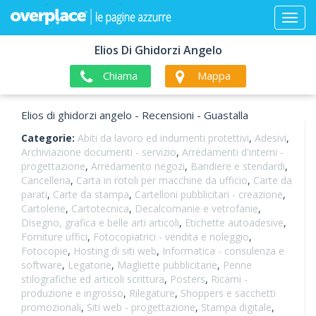
Elios Di Ghidorzi Angelo
Chiama
Mappa
Elios di ghidorzi angelo - Recensioni - Guastalla
Categorie:
Abiti da lavoro ed indumenti protettivi
,
Adesivi
,
Archiviazione documenti - servizio
,
Arredamenti d'interni -
progettazione
,
Arredamento negozi
,
Bandiere e stendardi
,
Cancelleria
,
Carta in rotoli per macchine da ufficio
,
Carte da
parati
,
Carte da stampa
,
Cartelloni pubblicitari - creazione
,
Cartolerie
,
Cartotecnica
,
Decalcomanie e vetrofanie
,
Disegno, grafica e belle arti articoli
,
Etichette autoadesive
,
Forniture uffici
,
Fotocopiatrici - vendita e noleggio
,
Fotocopie
,
Hosting di siti web
,
Informatica - consulenza e
software
,
Legatorie
,
Magliette pubblicitarie
,
Penne
stilografiche ed articoli scrittura
,
Posters
,
Ricami -
produzione e ingrosso
,
Rilegature
,
Shoppers e sacchetti
promozionali
,
Siti web - progettazione
,
Stampa digitale
,