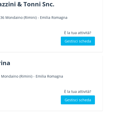
zzini & Tonni Snc.
836
Mondaino
(Rimini) -
Emilia Romagna
È la tua attività?
Gestisci scheda
rina
Mondaino
(Rimini) -
Emilia Romagna
È la tua attività?
Gestisci scheda