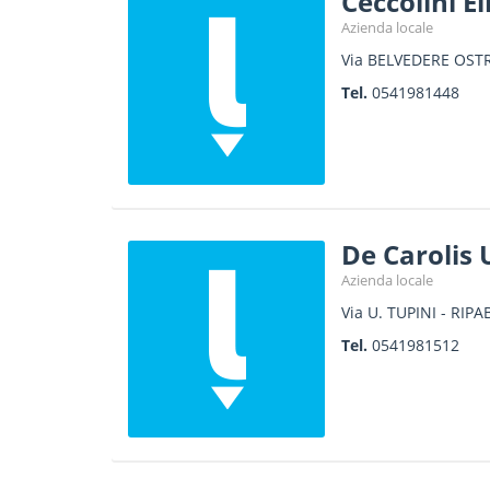
Ceccolini El
Azienda locale
Via BELVEDERE OST
Tel.
0541981448
De Carolis
Azienda locale
Via U. TUPINI - RIP
Tel.
0541981512