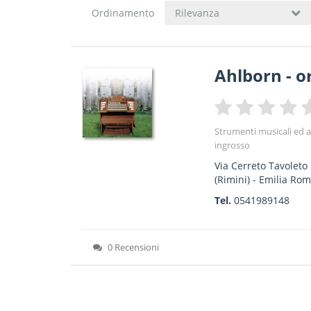
Ordinamento
Rilevanza
Ahlborn - or
Strumenti musicali ed a
ingrosso
Via Cerreto Tavoleto
(Rimini) -
Emilia Ro
Tel.
0541989148
0 Recensioni