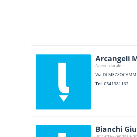
Arcangeli 
Azienda locale
Via DI MEZZOCAMMI
Tel.
0541981162
Bianchi Gi
Biciclette - vendita e r