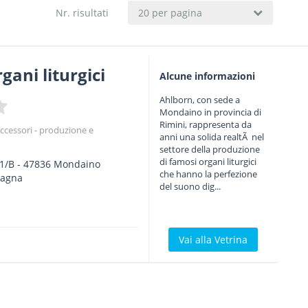
Nr. risultati
20 per pagina
gani liturgici
Alcune informazioni
Ahlborn, con sede a
Mondaino in provincia di
Rimini, rappresenta da
ccessori - produzione e
anni una solida realtÃ nel
settore della produzione
di famosi organi liturgici
 1/B
-
47836
Mondaino
che hanno la perfezione
magna
del suono dig...
Vai alla Vetrina