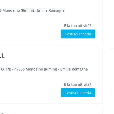
6
Mondaino
(Rimini) -
Emilia Romagna
È la tua attività?
Gestisci scheda
l.
O, 1/B
-
47836
Mondaino
(Rimini) -
Emilia Romagna
È la tua attività?
Gestisci scheda