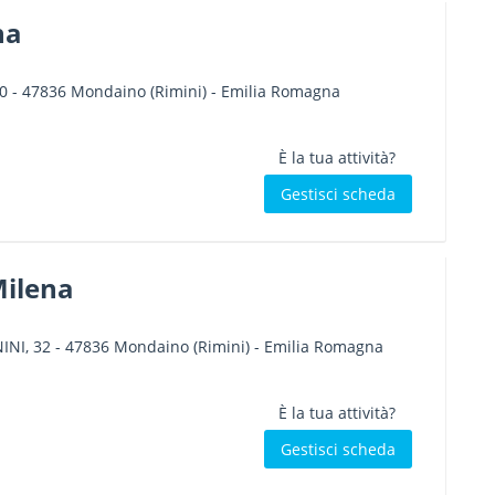
na
0
-
47836
Mondaino
(Rimini) -
Emilia Romagna
È la tua attività?
Gestisci scheda
Milena
INI, 32
-
47836
Mondaino
(Rimini) -
Emilia Romagna
È la tua attività?
Gestisci scheda