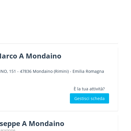
Marco A Mondaino
NO, 151
-
47836
Mondaino
(Rimini) -
Emilia Romagna
È la tua attività?
Gestisci scheda
useppe A Mondaino
iparazione