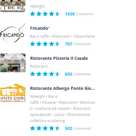
Alberghi
1438
Commenti
Fricando'
Bar e caffè
Ristoranti
Tabaccherie
707
Commenti
Ristorante Pizzeria Il Casale
Ristoranti
656
Commenti
Ristorante Albergo Ponte Giorgi
Alberghi
Bar e
caffè
Pizzerie
Ristoranti
Ristoran
ti - trattorie ed osterie
Ristoranti
specializzati - carne
Ristorazione
collettiva e catering
502
Commenti