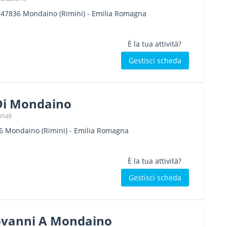
-
47836
Mondaino
(Rimini) -
Emilia Romagna
È la tua attività?
Gestisci scheda
Di Mondaino
nali
6
Mondaino
(Rimini) -
Emilia Romagna
È la tua attività?
Gestisci scheda
ovanni A Mondaino