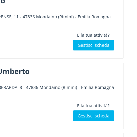
io
RENSE, 11
-
47836
Mondaino
(Rimini) -
Emilia Romagna
È la tua attività?
Gestisci scheda
 Umberto
ABERARDA, 8
-
47836
Mondaino
(Rimini) -
Emilia Romagna
È la tua attività?
Gestisci scheda