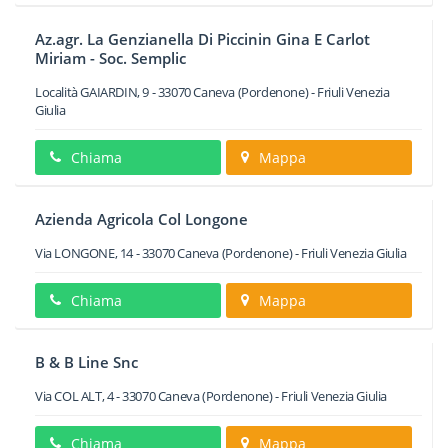
Az.agr. La Genzianella Di Piccinin Gina E Carlot
Miriam - Soc. Semplic
Località GAIARDIN, 9
-
33070
Caneva
(Pordenone) -
Friuli Venezia
Giulia
Chiama
Mappa
Azienda Agricola Col Longone
Via LONGONE, 14
-
33070
Caneva
(Pordenone) -
Friuli Venezia Giulia
Chiama
Mappa
B & B Line Snc
Via COL ALT, 4
-
33070
Caneva
(Pordenone) -
Friuli Venezia Giulia
Chiama
Mappa