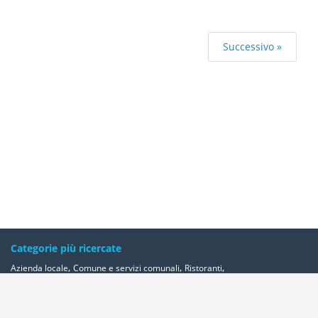
Successivo »
Categorie più ricercate
,
,
,
Azienda locale
Comune e servizi comunali
Ristoranti
,
,
,
,
Banche ed istituti di credito e risparmio
Bar e caffè
Alberghi
Farmacie
,
Geometri - studi
Avvocati - studi
Altre categorie