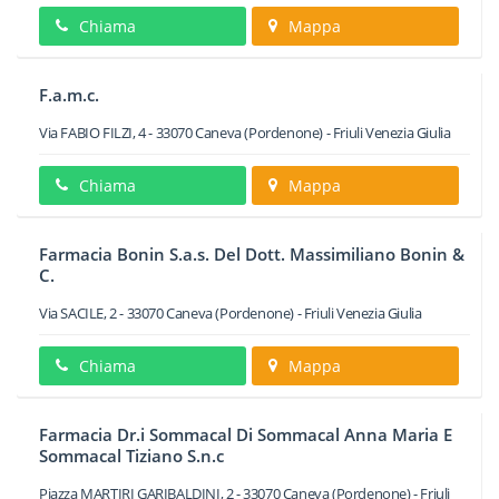
Chiama
Mappa
F.a.m.c.
Via FABIO FILZI, 4
-
33070
Caneva
(Pordenone) -
Friuli Venezia Giulia
Chiama
Mappa
Farmacia Bonin S.a.s. Del Dott. Massimiliano Bonin &
C.
Via SACILE, 2
-
33070
Caneva
(Pordenone) -
Friuli Venezia Giulia
Chiama
Mappa
Farmacia Dr.i Sommacal Di Sommacal Anna Maria E
Sommacal Tiziano S.n.c
Piazza MARTIRI GARIBALDINI, 2
-
33070
Caneva
(Pordenone) -
Friuli