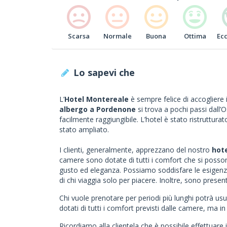
Scarsa
Normale
Buona
Ottima
Ec
Lo sapevi che
L’
Hotel Montereale
è sempre felice di accogliere i 
albergo a Pordenone
si trova a pochi passi dall’O
facilmente raggiungibile. L’hotel è stato ristrutturat
stato ampliato.
I clienti, generalmente, apprezzano del nostro
hot
camere sono dotate di tutti i comfort che si posso
gusto ed eleganza. Possiamo soddisfare le esigenze 
di chi viaggia solo per piacere. Inoltre, sono present
Chi vuole prenotare per periodi più lunghi potrà usu
dotati di tutti i comfort previsti dalle camere, ma 
Ricordiamo alla clientela che è possibile effettuare 