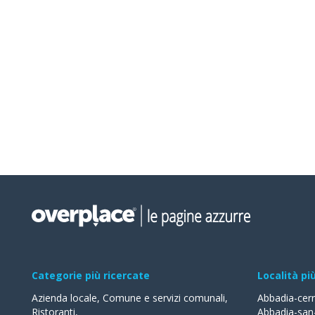
Categorie più ricercate
Località pi
Azienda locale
,
Comune e servizi comunali
,
Abbadia-cer
Ristoranti
,
Abbadia-san