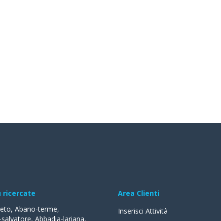
ù ricercate
Area Clienti
reto
,
Abano-terme
,
Inserisci Attività
-salvatore
,
Abbadia-lariana
,