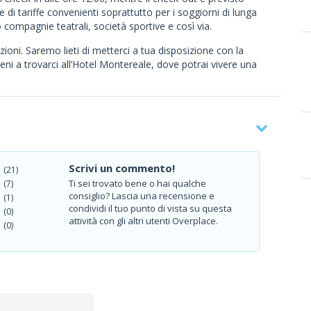
re di tariffe convenienti soprattutto per i soggiorni di lunga
compagnie teatrali, società sportive e così via.
ioni. Saremo lieti di metterci a tua disposizione con la
ieni a trovarci all’Hotel Montereale, dove potrai vivere una
Scrivi un commento!
(21)
Ti sei trovato bene o hai qualche
(7)
consiglio? Lascia una recensione e
(1)
condividi il tuo punto di vista su questa
(0)
attività con gli altri utenti Overplace.
(0)