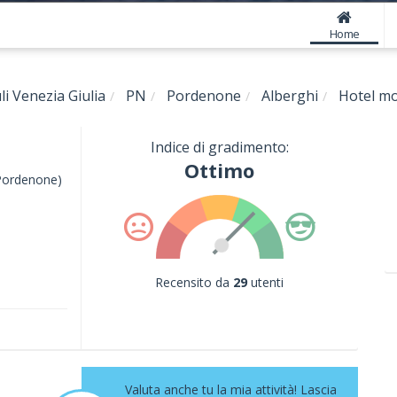
Home
uli Venezia Giulia
PN
Pordenone
Alberghi
Hotel mo
Indice di gradimento:
Ottimo
Pordenone)
Recensito da
29
utenti
l
Valuta anche tu la mia attività! Lascia