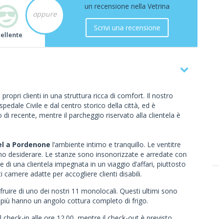
un recensione nella Vetrina
oppure
Scrivi una recensione
cellente
propri clienti in una struttura ricca di comfort. Il nostro
spedale Civile e dal centro storico della città, ed è
o di recente, mentre il parcheggio riservato alla clientela è
el a Pordenone
l’ambiente intimo e tranquillo. Le ventitre
no desiderare. Le stanze sono insonorizzate e arredate con
di una clientela impegnata in un viaggio d’affari, piuttosto
i camere adatte per accogliere clienti disabili.
fruire di uno dei nostri 11 monolocali. Questi ultimi sono
in più hanno un angolo cottura completo di frigo.
il check-in alle ore 12.00, mentre il check-out è previsto