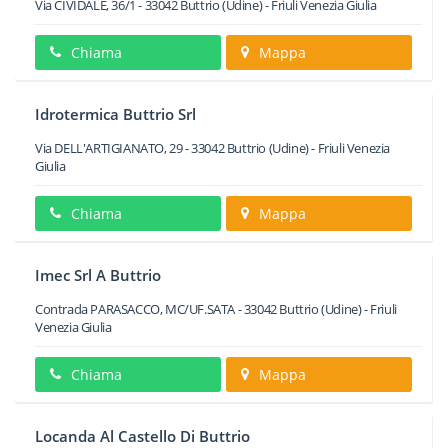
Via CIVIDALE, 36/1
-
33042
Buttrio
(Udine) -
Friuli Venezia Giulia
Chiama
Mappa
Idrotermica Buttrio Srl
Via DELL'ARTIGIANATO, 29
-
33042
Buttrio
(Udine) -
Friuli Venezia
Giulia
Chiama
Mappa
Imec Srl A Buttrio
Contrada PARASACCO, MC/UF.SATA
-
33042
Buttrio
(Udine) -
Friuli
Venezia Giulia
Chiama
Mappa
Locanda Al Castello Di Buttrio