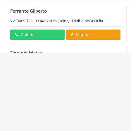
Ferrante Gilberto
Via TRIESTE, 3
-
33042
Buttrio
(Udine) -
Friuli Venezia Giulia
Chiama
Mappa
Florenin Marko
Via PLEBISCITO, 3
-
33042
Buttrio
(Udine) -
Friuli Venezia Giulia
Chiama
Mappa
Friulsalotti Srl
Via ALESSANDRO VOLTA, 13
-
33042
Buttrio
(Udine) -
Friuli Venezia
Giulia
Chiama
Mappa