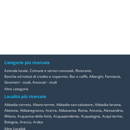
Categorie più ricercate
,
,
,
Azienda locale
Comune e servizi comunali
Ristoranti
,
,
,
,
Banche ed istituti di credito e risparmio
Bar e caffè
Alberghi
Farmacie
,
Geometri - studi
Avvocati - studi
Altre categorie
Località più ricercate
,
,
,
,
Abbadia-cerreto
Abano-terme
Abbadia-san-salvatore
Abbadia-lariana
,
,
,
,
,
,
,
Abetone
Abbiategrasso
Acerra
Abbasanta
Roma
Ancona
Alessandria
,
,
,
,
,
Milano
Acquaviva-delle-fonti
Acquapendente
Acqualagna
Acqui-terme
,
,
Bologna
Arezzo
Ardea
Altre Località