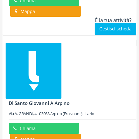
Chiama
Mappa
È la tua attività?
Gestisci scheda
Di Santo Giovanni A Arpino
Via A. GRANDI, 4
-
03033
Arpino
(Frosinone) -
Lazio
Chiama