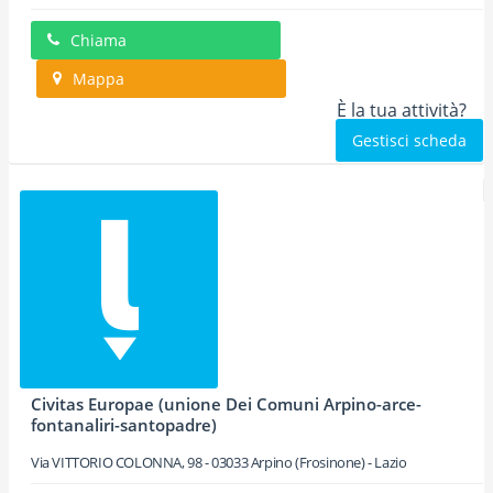
Chiama
Mappa
È la tua attività?
Gestisci scheda
Civitas Europae (unione Dei Comuni Arpino-arce-
fontanaliri-santopadre)
Via VITTORIO COLONNA, 98
-
03033
Arpino
(Frosinone) -
Lazio