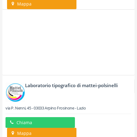
Mappa
Laboratorio tipografico di mattei-polsinelli
via P. Nenni, 45
-
03033
Arpino
Frosinone -
Lazio
Chiama
Mappa