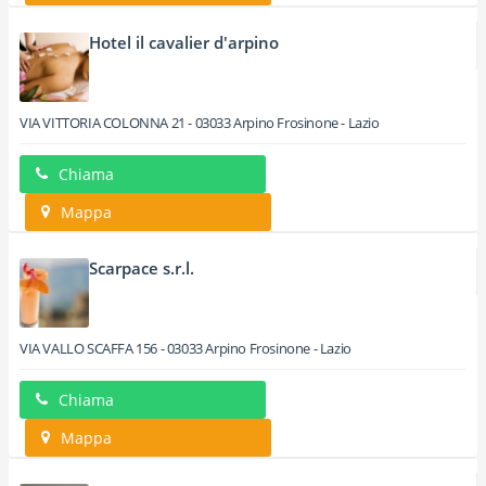
Hotel il cavalier d'arpino
VIA VITTORIA COLONNA 21
-
03033
Arpino
Frosinone -
Lazio
Chiama
Mappa
Scarpace s.r.l.
VIA VALLO SCAFFA 156
-
03033
Arpino
Frosinone -
Lazio
Chiama
Mappa