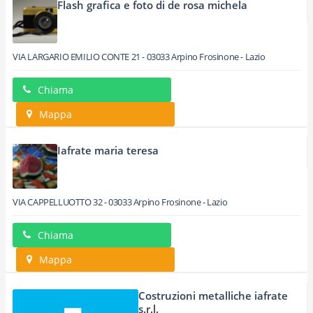
Flash grafica e foto di de rosa michela
VIA LARGARIO EMILIO CONTE 21
-
03033
Arpino
Frosinone -
Lazio
Chiama
Mappa
Iafrate maria teresa
VIA CAPPELLUOTTO 32
-
03033
Arpino
Frosinone -
Lazio
Chiama
Mappa
Costruzioni metalliche iafrate
s.r.l.