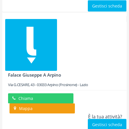
Gestisci scheda
Falace Giuseppe A Arpino
Via G.CESARE, 43
-
03033
Arpino
(Frosinone) -
Lazio
Chiama
Mappa
È la tua attività?
Gestisci scheda