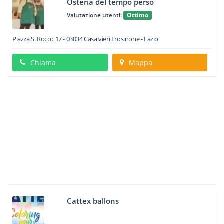
Osteria del tempo perso
Valutazione utenti:
Ottimo
Piazza S. Rocco 17
-
03034
Casalvieri
Frosinone -
Lazio
Chiama
Mappa
Cattex ballons