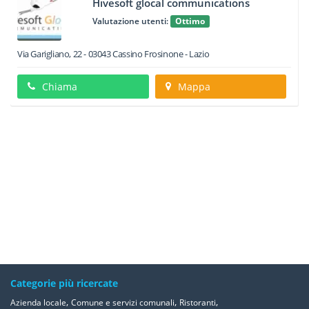
Hivesoft glocal communications
Valutazione utenti:
Ottimo
Via Garigliano, 22
-
03043
Cassino
Frosinone -
Lazio
Chiama
Mappa
Categorie più ricercate
,
,
,
Azienda locale
Comune e servizi comunali
Ristoranti