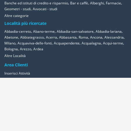
,
,
,
,
Banche ed istituti di credito e risparmio
Bar e caffè
Alberghi
Farmacie
,
Geometri - studi
Avvocati - studi
Altre categorie
Località più ricercate
,
,
,
,
Abbadia-cerreto
Abano-terme
Abbadia-san-salvatore
Abbadia-lariana
,
,
,
,
,
,
,
Abetone
Abbiategrasso
Acerra
Abbasanta
Roma
Ancona
Alessandria
,
,
,
,
,
Milano
Acquaviva-delle-fonti
Acquapendente
Acqualagna
Acqui-terme
,
,
Bologna
Arezzo
Ardea
Altre Località
Area Clienti
Inserisci Attività
Contattaci
Segnala
Overplace Network
Wi-fi
Coupon
Aziende
Reseller Oversync
Condizioni
Privacy
Cookies