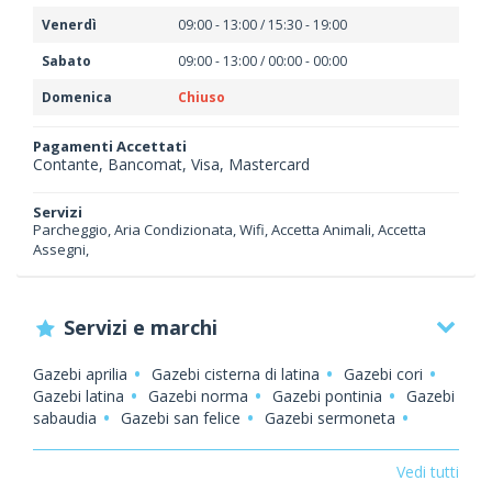
Venerdì
09:00 - 13:00 / 15:30 - 19:00
Sabato
09:00 - 13:00 / 00:00 - 00:00
Domenica
Chiuso
Pagamenti Accettati
Contante, Bancomat, Visa, Mastercard
Servizi
Parcheggio, Aria Condizionata, Wifi, Accetta Animali, Accetta
Assegni,
Servizi e marchi
Gazebi aprilia
Gazebi cisterna di latina
Gazebi cori
Gazebi latina
Gazebi norma
Gazebi pontinia
Gazebi
sabaudia
Gazebi san felice
Gazebi sermoneta
Gazebi sezze
Gazebi terracina
Porte a soffietto
aprilia
Porte a soffietto cisterna di latina
Porte a
Vedi tutti
soffietto cori
Porte a soffietto latina
Porte a soffietto