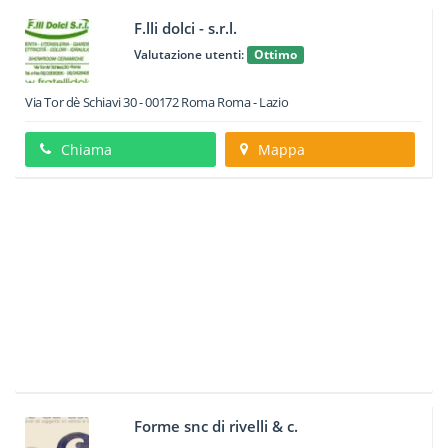
F.lli dolci - s.r.l.
Valutazione utenti:
Ottimo
Via Tor dè Schiavi 30
-
00172
Roma
Roma -
Lazio
Chiama
Mappa
Forme snc di rivelli & c.