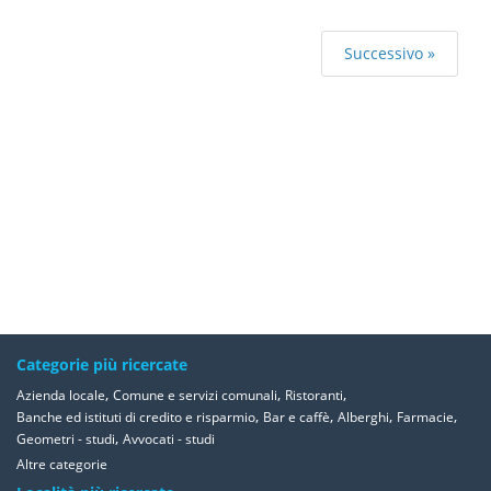
Successivo »
Categorie più ricercate
,
,
,
Azienda locale
Comune e servizi comunali
Ristoranti
,
,
,
,
Banche ed istituti di credito e risparmio
Bar e caffè
Alberghi
Farmacie
,
Geometri - studi
Avvocati - studi
Altre categorie