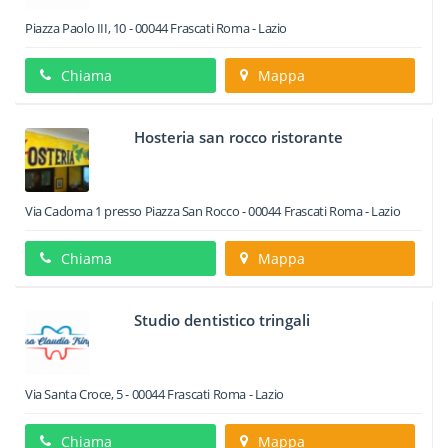
Piazza Paolo III, 10
-
00044
Frascati
Roma -
Lazio
Chiama
Mappa
Hosteria san rocco ristorante
Via Cadorna 1 presso Piazza San Rocco
-
00044
Frascati
Roma -
Lazio
Chiama
Mappa
Studio dentistico tringali
Via Santa Croce, 5
-
00044
Frascati
Roma -
Lazio
Chiama
Mappa