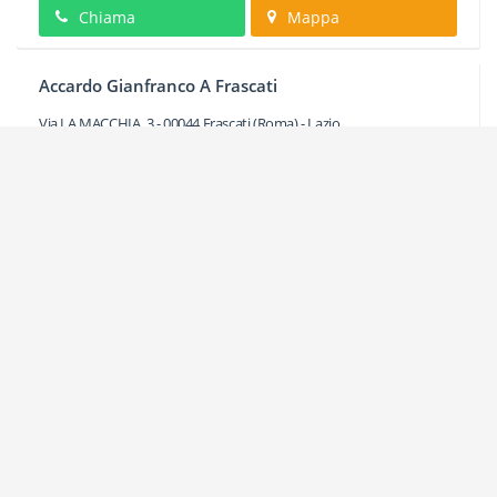
Chiama
Mappa
Accardo Gianfranco A Frascati
Via LA MACCHIA, 3
-
00044
Frascati
(Roma) -
Lazio
Chiama
Mappa
Agenzia Delle Entrate - Ufficio Di Frascati
Via ENRICO FERMI, 21
-
00044
Frascati
(Roma) -
Lazio
Chiama
Mappa
Albergo Panorama A Frascati
Via PER RE, 25
-
00044
Frascati
(Roma) -
Lazio
Chiama
Mappa