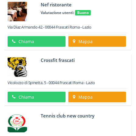
Nef ristorante
Valutazione utenti:
Buono
Via Diaz Armando 42
-
00044
Frascati
Roma -
Lazio
Chiama
Mappa
Crossfit frascati
Vicolozzo di Spinetta, 5
-
00044
Frascati
Roma -
Lazio
Chiama
Mappa
Tennis club new country