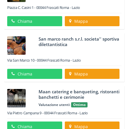
Piazza C. Casini 1
-
00044
Frascati
Roma -
Lazio
Chiama
Mappa
San marco ranch s.r.l. societa'' sportiva
dilettantistica
Via San Marco 10
-
00044
Frascati
Roma -
Lazio
Chiama
Mappa
Maan catering e banqueting, ristoranti
banchetti e cerimonie
Valutazione utenti:
Ottimo
Via Pietro Campana 9
-
00044
Frascati
Roma -
Lazio
Chiama
Mappa