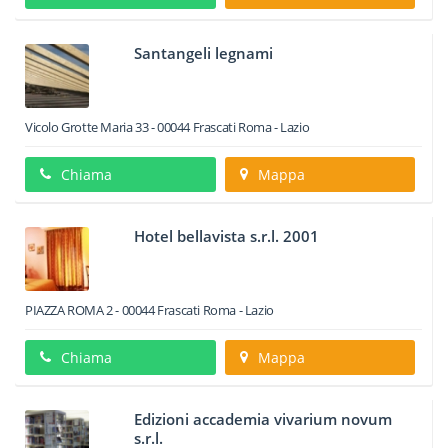
Santangeli legnami
Vicolo Grotte Maria 33
-
00044
Frascati
Roma -
Lazio
Chiama
Mappa
Hotel bellavista s.r.l. 2001
PIAZZA ROMA 2
-
00044
Frascati
Roma -
Lazio
Chiama
Mappa
Edizioni accademia vivarium novum
s.r.l.