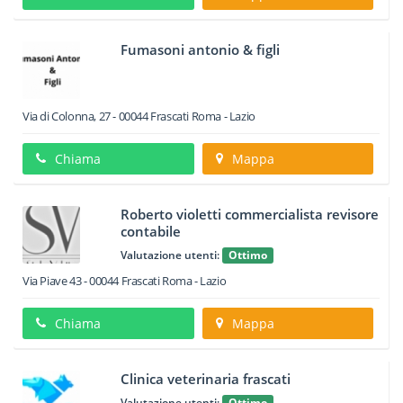
Fumasoni antonio & figli
Via di Colonna, 27
-
00044
Frascati
Roma -
Lazio
Chiama
Mappa
Roberto violetti commercialista revisore
contabile
Valutazione utenti:
Ottimo
Via Piave 43
-
00044
Frascati
Roma -
Lazio
Chiama
Mappa
Clinica veterinaria frascati
Valutazione utenti:
Ottimo