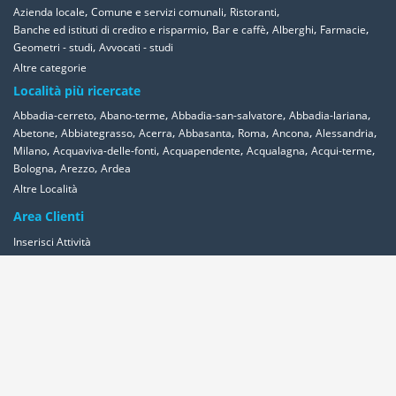
,
,
,
Azienda locale
Comune e servizi comunali
Ristoranti
,
,
,
,
Banche ed istituti di credito e risparmio
Bar e caffè
Alberghi
Farmacie
,
Geometri - studi
Avvocati - studi
Altre categorie
Località più ricercate
,
,
,
,
Abbadia-cerreto
Abano-terme
Abbadia-san-salvatore
Abbadia-lariana
,
,
,
,
,
,
,
Abetone
Abbiategrasso
Acerra
Abbasanta
Roma
Ancona
Alessandria
,
,
,
,
,
Milano
Acquaviva-delle-fonti
Acquapendente
Acqualagna
Acqui-terme
,
,
Bologna
Arezzo
Ardea
Altre Località
Area Clienti
Inserisci Attività
Contattaci
Segnala
Overplace Network
Wi-fi
Coupon
Aziende
Reseller Oversync
Condizioni
Privacy
Cookies