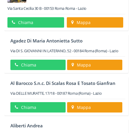
Via Santa Cecilia 30 B
-
00153
Roma
Roma -
Lazio
Chiama
Mappa
Agadez Di Maria Antonietta Sutto
Via DI S. GIOVANNI IN LATERANO, 52
-
00184
Roma
(Roma) -
Lazio
Chiama
Mappa
Al Barocco S.n.c. Di Scalas Rosa E Tosato Gianfran
Via DELLE MURATTE, 17/18
-
00187
Roma
(Roma) -
Lazio
Chiama
Mappa
Aliberti Andrea