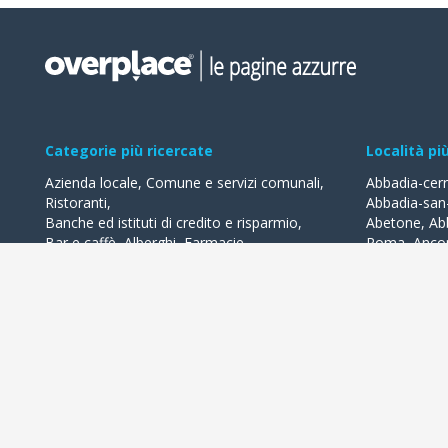
Categorie più ricercate
Località pi
Azienda locale
,
Comune e servizi comunali
,
Abbadia-cer
Ristoranti
,
Abbadia-san
Banche ed istituti di credito e risparmio
,
Abetone
,
Ab
Bar e caffè
,
Alberghi
,
Farmacie
,
Roma
,
Anco
Geometri - studi
,
Avvocati - studi
Acquaviva-de
Acqualagna
Tutte le categorie
Ardea
Tutte le Loca
Overplace propone i migliori esercizi commerciali della tua città 