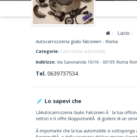
Lazio
Autocarrozzeria giulio falconieri - Roma
Categorie:
Carrozzerie automobili
Indirizzo:
Via Savonarola 10/16 -
00195
Roma
Rom
Tel.
0639737534
Lo sapevi che
LâAutocarrozzeria Giulio Falconieri Ã¨ la tua offic
settori e ti offre lâopportunitÃ di godere di un ser
Ã importante che la tua automobile si sottoponga a
funzionalitÃ e della sicurezza del tuo mezzo: il nos