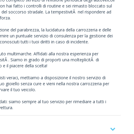
on hai fatto i controlli di routine e sei rimasto bloccato sul
e del soccorso stradale. La tempestivitÃ nel rispondere ad
forza.
zione del parabrezza, la lucidatura della carrozzeria e delle
fornire un puntuale servizio di consulenza per la gestione dei
conosciuti tutti i tuoi diritti in caso di incidente.
to multimarche. Affidati alla nostra esperienza per
ssitÃ . Siamo in grado di proporti una molteplicitÃ di
o e il piacere della scelta!
nisti veraci, mettiamo a disposizione il nostro servizio di
o gioiello senza cure e vieni nella nostra carrozzeria per
vare il tuo veicolo.
ati: siamo sempre al tuo servizio per rimediare a tutti i
vettura.