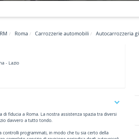
RM
Roma
Carrozzerie automobili
Autocarrozzeria giu
a -
Lazio
ina di fiducia a Roma. La nostra assistenza spazia tra diversi
vizio davvero a tutto tondo.
 controlli programmati, in modo che tu sia certo della
tro completo servizio di revisione periodica degli autoveicoli