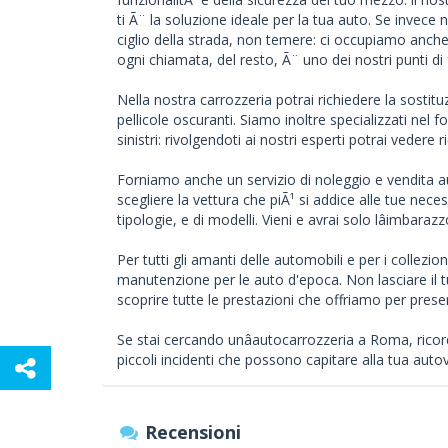
ti Ã¨ la soluzione ideale per la tua auto. Se invece n
ciglio della strada, non temere: ci occupiamo anch
ogni chiamata, del resto, Ã¨ uno dei nostri punti di 
Nella nostra carrozzeria potrai richiedere la sostitu
pellicole oscuranti. Siamo inoltre specializzati nel 
sinistri: rivolgendoti ai nostri esperti potrai vedere ri
Forniamo anche un servizio di noleggio e vendita au
scegliere la vettura che piÃ¹ si addice alle tue nece
tipologie, e di modelli. Vieni e avrai solo lâimbarazz
Per tutti gli amanti delle automobili e per i collezio
manutenzione per le auto d'epoca. Non lasciare il tu
scoprire tutte le prestazioni che offriamo per preser
Se stai cercando unâautocarrozzeria a Roma, ricord
piccoli incidenti che possono capitare alla tua auto
Recensioni