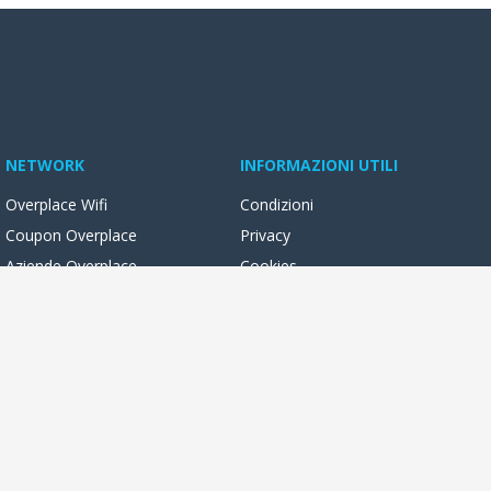
NETWORK
INFORMAZIONI UTILI
Overplace Wifi
Condizioni
Coupon Overplace
Privacy
Aziende Overplace
Cookies
Reseller Oversync
ocali con foto, video, novità e servizi online. Potrai leggere e