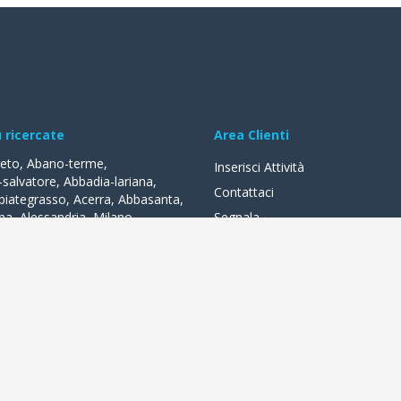
ù ricercate
Area Clienti
reto
,
Abano-terme
,
Inserisci Attività
-salvatore
,
Abbadia-lariana
,
Contattaci
biategrasso
,
Acerra
,
Abbasanta
,
na
,
Alessandria
,
Milano
,
Segnala
lle-fonti
,
Acquapendente
,
,
Acqui-terme
,
Bologna
,
Arezzo
,
lità
a distanza di un clic. Negozi, bar, alberghi, ristoranti, tante attività l