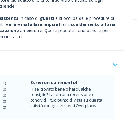
ziende
.
sistenza
in caso di
guasti
e si occupa delle procedure di
ibile infine
installare impianti
di
riscaldamento
ad
aria
izzazione
ambientale. Questi prodotti sono pensati per
no installati.
Scrivi un commento!
(1)
Ti sei trovato bene o hai qualche
(0)
consiglio? Lascia una recensione e
(0)
condividi il tuo punto di vista su questa
(0)
attività con gli altri utenti Overplace.
(0)