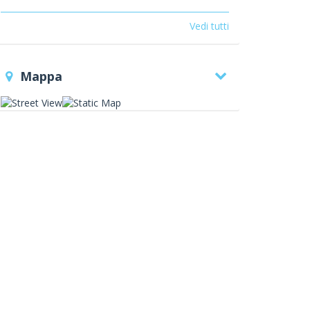
raffreddamento
clima system 2000 a
Roma
climatizzazione a Roma
progettazione
Vedi tutti
e manutenzione impianti
installazione impianti di
riscaldamento
consulenze
tecniche
manutenzione degli
Mappa
impianti
assistenza post vendita