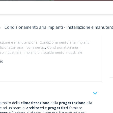
Condizionamento aria impianti - installazione e manuten
llazione e manutenzione
,
Condizionamento aria impianti
izionatori aria - commercio
,
Condizionatori aria -
so industriale
,
Impianti di riscaldamento industriale
io
'ambito della
climatizzazione
dalla
progettazione
alla
zie ad un team di
architetti
e
progettisti
fornisce
atore
più adatto al cliente. Il servizio è rivolto ad ogni