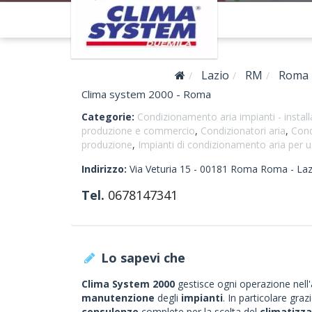
Lazio
RM
Roma
Clima system 2000 - Roma
Categorie:
Condizionamento aria impianti - insta
produzione e commercio
,
Condizionatori aria
,
Cond
produzione
,
Impianti di condizionamento aria per u
Indirizzo:
Via Veturia 15 -
00181
Roma
Roma -
Laz
Tel.
0678147341
Lo sapevi che
Clima System 2000
gestisce ogni operazione nell
manutenzione
degli
impianti
. In particolare gra
consulenze
complete per la scelta del
climatizz