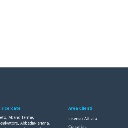
ù ricercate
Area Clienti
reto
,
Abano-terme
,
Inserisci Attività
-salvatore
,
Abbadia-lariana
,
Contattaci