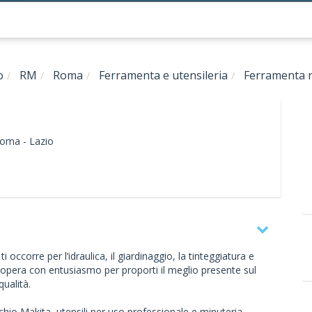
o
RM
Roma
Ferramenta e utensileria
Ferramenta 
oma -
Lazio
occorre per l’idraulica, il giardinaggio, la tinteggiatura e
 opera con entusiasmo per proporti il meglio presente sul
qualità.
archio Makita, utensili per uso professionale e minuteria