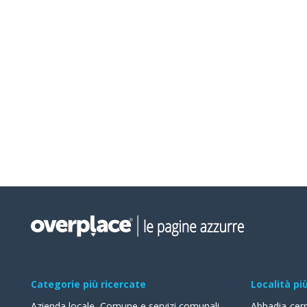
Categorie più ricercate
Località pi
Azienda locale
,
Comune e servizi comunali
,
Abbadia-cer