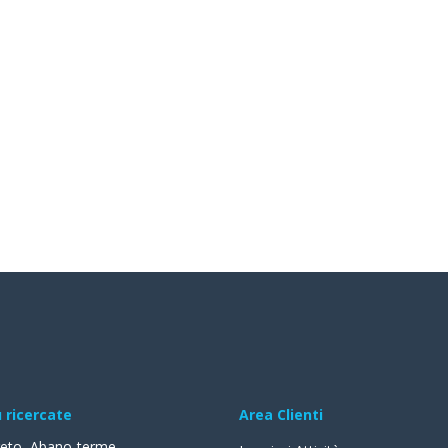
ù ricercate
Area Clienti
reto
,
Abano-terme
,