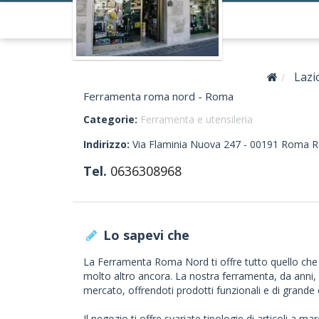
Lazi
Ferramenta roma nord - Roma
Categorie:
Ferramenta e utensileria
Indirizzo:
Via Flaminia Nuova 247 -
00191
Roma
R
Tel.
0636308968
Lo sapevi che
La Ferramenta Roma Nord ti offre tutto quello che ti 
molto altro ancora. La nostra ferramenta, da anni,
mercato, offrendoti prodotti funzionali e di grande 
Il negozio ti offre svariate tipologie di articoli a m