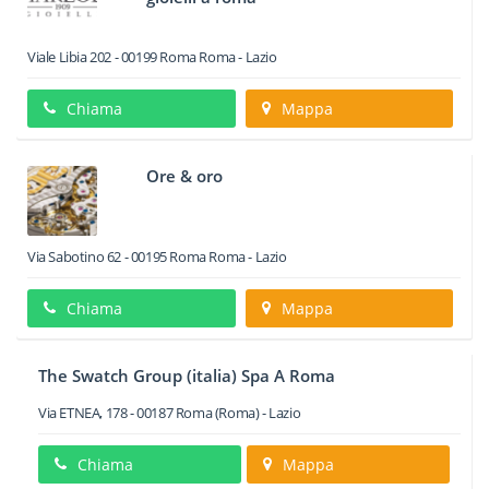
Viale Libia 202
-
00199
Roma
Roma -
Lazio
Chiama
Mappa
Ore & oro
Via Sabotino 62
-
00195
Roma
Roma -
Lazio
Chiama
Mappa
The Swatch Group (italia) Spa A Roma
Via ETNEA, 178
-
00187
Roma
(Roma) -
Lazio
Chiama
Mappa