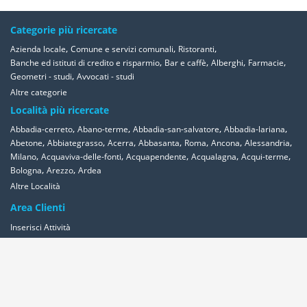
Categorie più ricercate
,
,
,
Azienda locale
Comune e servizi comunali
Ristoranti
,
,
,
,
Banche ed istituti di credito e risparmio
Bar e caffè
Alberghi
Farmacie
,
Geometri - studi
Avvocati - studi
Altre categorie
Località più ricercate
,
,
,
,
Abbadia-cerreto
Abano-terme
Abbadia-san-salvatore
Abbadia-lariana
,
,
,
,
,
,
,
Abetone
Abbiategrasso
Acerra
Abbasanta
Roma
Ancona
Alessandria
,
,
,
,
,
Milano
Acquaviva-delle-fonti
Acquapendente
Acqualagna
Acqui-terme
,
,
Bologna
Arezzo
Ardea
Altre Località
Area Clienti
Inserisci Attività
Contattaci
Segnala
Overplace Network
Wi-fi
Coupon
Aziende
Reseller Oversync