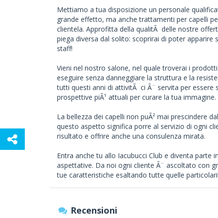
Mettiamo a tua disposizione un personale qualifica
grande effetto, ma anche trattamenti per capelli per
clientela. Approfitta della qualitÃ delle nostre offe
piega diversa dal solito: scoprirai di poter apparire
staff!
Vieni nel nostro salone, nel quale troverai i prodot
eseguire senza danneggiare la struttura e la resist
tutti questi anni di attivitÃ ci Ã¨ servita per esse
prospettive piÃ¹ attuali per curare la tua immagine.
La bellezza dei capelli non puÃ² mai prescindere dall
questo aspetto significa porre al servizio di ogni 
risultato e offrire anche una consulenza mirata.
Entra anche tu allo Iacubucci Club e diventa parte in
aspettative. Da noi ogni cliente Ã¨ ascoltato con 
tue caratteristiche esaltando tutte quelle particola
Recensioni