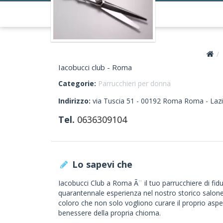
Iacobucci club - Roma
Categorie:
Parrucchieri per donna
Indirizzo:
via Tuscia 51 -
00192
Roma
Roma -
Laz
Tel.
0636309104
Lo sapevi che
Iacobucci Club a Roma Ã¨ il tuo parrucchiere di fid
quarantennale esperienza nel nostro storico salone a
coloro che non solo vogliono curare il proprio aspe
benessere della propria chioma.