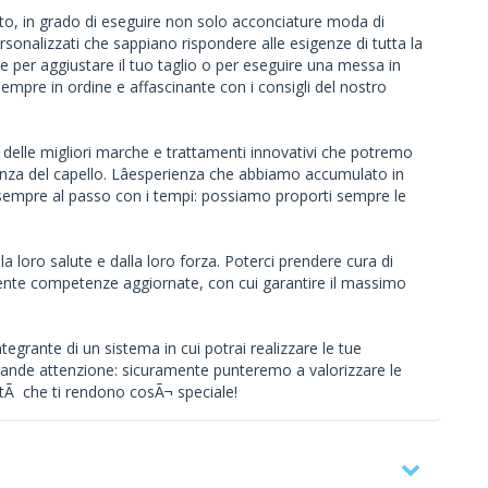
to, in grado di eseguire non solo acconciature moda di
sonalizzati che sappiano rispondere alle esigenze di tutta la
rte per aggiustare il tuo taglio o per eseguire una messa in
 sempre in ordine e affascinante con i consigli del nostro
ti delle migliori marche e trattamenti innovativi che potremo
enza del capello. Lâesperienza che abbiamo accumulato in
re sempre al passo con i tempi: possiamo proporti sempre le
a loro salute e dalla loro forza. Poterci prendere cura di
cliente competenze aggiornate, con cui garantire il massimo
tegrante di un sistema in cui potrai realizzare le tue
grande attenzione: sicuramente punteremo a valorizzare le
ritÃ che ti rendono cosÃ¬ speciale!