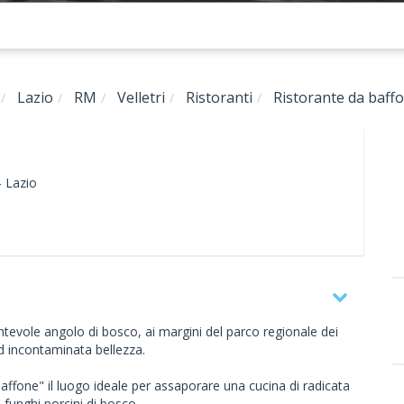
Lazio
RM
Velletri
Ristoranti
Ristorante da baff
-
Lazio
ntevole angolo di bosco, ai margini del parco regionale dei
d incontaminata bellezza.
affone" il luogo ideale per assaporare una cucina di radicata
i funghi porcini di bosco.