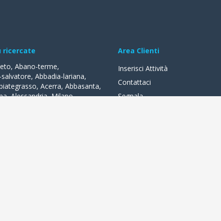
ù ricercate
Area Clienti
reto
,
Abano-terme
,
Inserisci Attività
-salvatore
,
Abbadia-lariana
,
Contattaci
biategrasso
,
Acerra
,
Abbasanta
,
na
,
Alessandria
,
Milano
,
Segnala
lle-fonti
,
Acquapendente
,
,
Acqui-terme
,
Bologna
,
Arezzo
,
lità
a distanza di un clic. Negozi, bar, alberghi, ristoranti, tante attività l
sconti quotidiani, prenotare online o registrarti alla rete wifi. In piena