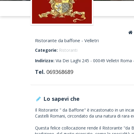
Ristorante da baffone - Velletri
Categorie:
Ristoranti
Indirizzo:
Via Dei Laghi 245 -
00049
Velletri
Roma 
Tel.
069368689
Lo sapevi che
Il Ristorante " da Baffone" è incastonato in un inca
Castelli Romani, circondato da una natura di rara e
Questa felice collocazione rende il Ristorante "da B
tradizione, dal gusto ricercato, come le specialità a