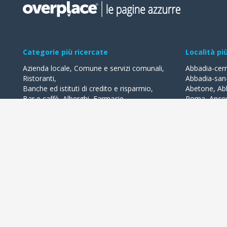
Categorie più ricercate
Località pi
Azienda locale
,
Comune e servizi comunali
,
Abbadia-cer
Ristoranti
,
Abbadia-san
Banche ed istituti di credito e risparmio
,
Abetone
,
Ab
Bar e caffè
,
Alberghi
,
Farmacie
,
Roma
,
Anco
Geometri - studi
,
Avvocati - studi
Acquaviva-de
Acqualagna
Tutte le categorie
Ardea
Tutte le Loca
Overplace propone i migliori esercizi commerciali della tua città 
lasciare recensioni, usufruire di offerte e 