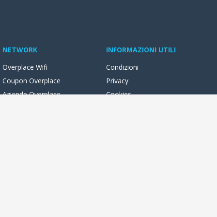
NETWORK
INFORMAZIONI UTILI
Overplace Wifi
Condizioni
Coupon Overplace
Privacy
Aziende Overplace
Cookies
Reseller Oversync
ocali con foto, video, novità e servizi online. Potrai leggere e
 libertà, dal tuo pc o dal tuo smartphone!