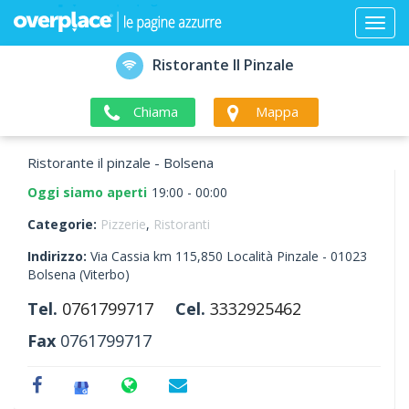
Ristorante Il Pinzale
Chiama
Mappa
Ristorante il pinzale - Bolsena
Oggi siamo aperti
19:00 - 00:00
Categorie:
Pizzerie
,
Ristoranti
Indirizzo:
Via Cassia km 115,850 Località Pinzale -
01023
Bolsena
(Viterbo)
Tel.
0761799717
Cel.
3332925462
Fax
0761799717