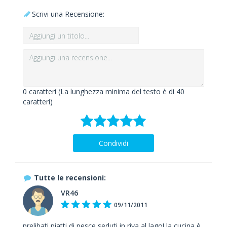
Scrivi una Recensione:
0
caratteri (La lunghezza minima del testo è di 40
caratteri)
Condividi
Tutte le recensioni:
VR46
09/11/2011
prelibati piatti di pesce seduti in riva al lago! la cucina è