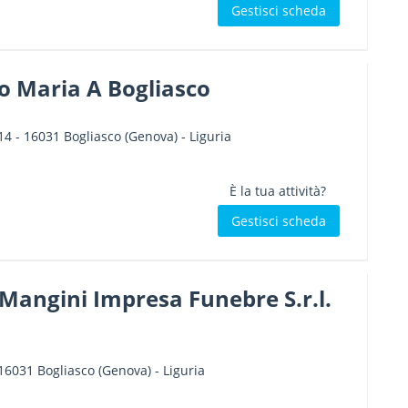
Gestisci scheda
o Maria A Bogliasco
14
-
16031
Bogliasco
(Genova) -
Liguria
È la tua attività?
Gestisci scheda
Mangini Impresa Funebre S.r.l.
16031
Bogliasco
(Genova) -
Liguria