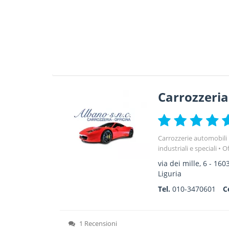
Carrozzeria
Carrozzerie automobili
industriali e speciali
Of
via dei mille, 6
-
160
Liguria
Tel.
010-3470601
C
1 Recensioni