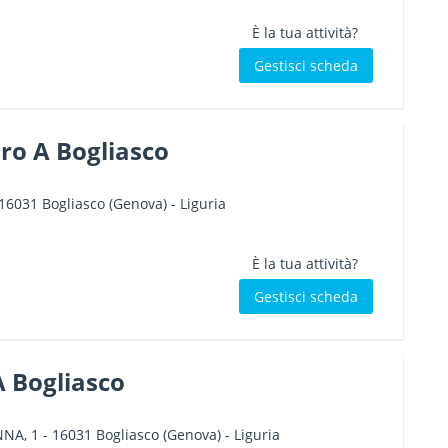
È la tua attività?
Gestisci scheda
ro A Bogliasco
16031
Bogliasco
(Genova) -
Liguria
È la tua attività?
Gestisci scheda
A Bogliasco
NNA, 1
-
16031
Bogliasco
(Genova) -
Liguria