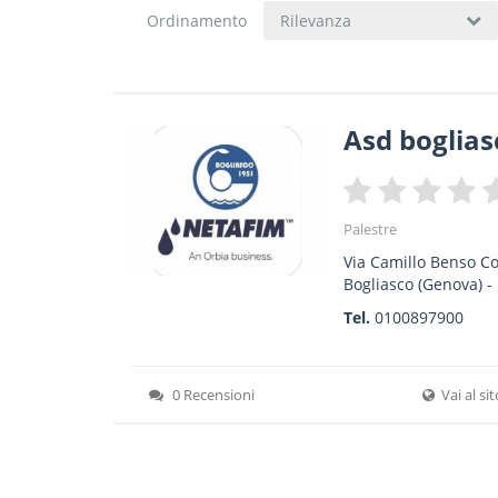
Ordinamento
Rilevanza
Asd boglias
Palestre
Via Camillo Benso Co
Bogliasco
(Genova) -
Tel.
0100897900
0 Recensioni
Vai al si