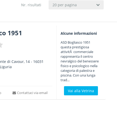
Nr. risultati
20 per pagina
co 1951
Alcune informazioni
ASD Bogliasco 1951
questa prestigiosa
attivitÃ commerciale
rappresenta il centro
nevralgico del benessere
nte di Cavour, 14
-
16031
fisico e psicologico nella
Liguria
categoria di palestra e
piscina. Con una lunga
trad...
Vai alla Vetrina
to
Contattaci via email