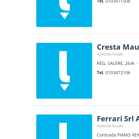
Tel.
0103471508
Cresta Mau
Azienda locale
REG. SALERE, 26/A
-
Tel.
0103472106
Ferrari Srl 
Azienda locale
Contrada PIANO VE