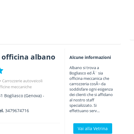
 officina albano
Alcune informazioni
Albano si trova a
Bogliasco ed Ã¨ sia
officina meccanica che
Carrozzerie autoveicoli
carrozzeria cosÃ¬ da
ficine meccaniche
soddisfare ogni esigenza
dei clienti che si affidano
31
Bogliasco
(Genova) -
al nostro staff
specializzato. Si
el.
3479674716
effettuano serv...
Vai alla Vetrina