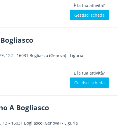
È la tua attività?
Gestisci scheda
Bogliasco
PE, 122
-
16031
Bogliasco
(Genova) -
Liguria
È la tua attività?
Gestisci scheda
no A Bogliasco
, 13
-
16031
Bogliasco
(Genova) -
Liguria